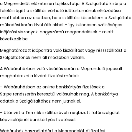
a Megrendelőt előzetesen tájékoztatja. A Szolgáltató kizárja a
felelősségét a szállítás várható időtartamának elhúzódása
miatt abban az esetben, ha a szállítási késedelem a Szolgáltató
működési körén kívül álló okból – így különösen szélsőséges
időjárási viszonyok, nagyszámú megrendelések – miatt
következik be.
Meghatározott időpontra való kiszállítást vagy részszállítást a
Szolgáltatónak nem áll módjában vállalni.
A Webáruházban való vásárlás során a Megrendelő jogosult
meghatározni a kívánt fizetési módot:
– Webáruházban az online bankkártyás fizetések a
Stripe rendszerén keresztül valósulnak meg. A bankkártya
adatok a Szolgáltaltóhoz nem jutnak el.
– Utánvét a Termék szállításával megbízott futárszolgálat
képviselőjénél bankkártyás fizetéssel.
Webáruház használatáért a Megrendelőt díjfizetési