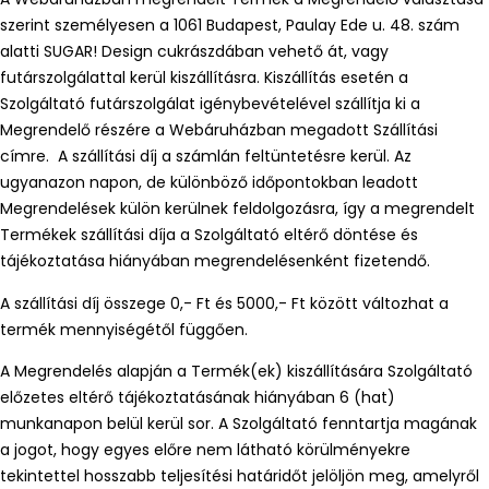
szerint személyesen a 1061 Budapest, Paulay Ede u. 48. szám
alatti SUGAR! Design cukrászdában vehető át, vagy
futárszolgálattal kerül kiszállításra. Kiszállítás esetén a
Szolgáltató futárszolgálat igénybevételével szállítja ki a
Megrendelő részére a Webáruházban megadott Szállítási
címre. A szállítási díj a számlán feltüntetésre kerül. Az
ugyanazon napon, de különböző időpontokban leadott
Megrendelések külön kerülnek feldolgozásra, így a megrendelt
Termékek szállítási díja a Szolgáltató eltérő döntése és
tájékoztatása hiányában megrendelésenként fizetendő.
A szállítási díj összege 0,- Ft és 5000,- Ft között változhat a
termék mennyiségétől függően.
A Megrendelés alapján a Termék(ek) kiszállítására Szolgáltató
előzetes eltérő tájékoztatásának hiányában 6 (hat)
munkanapon belül kerül sor. A Szolgáltató fenntartja magának
a jogot, hogy egyes előre nem látható körülményekre
tekintettel hosszabb teljesítési határidőt jelöljön meg, amelyről