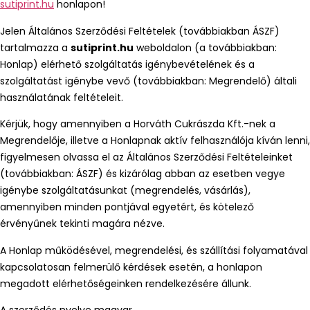
sutiprint.hu
honlapon!
Jelen Általános Szerződési Feltételek (továbbiakban ÁSZF)
tartalmazza a
sutiprint.hu
weboldalon (a továbbiakban:
Honlap) elérhető szolgáltatás igénybevételének és a
szolgáltatást igénybe vevő (továbbiakban: Megrendelő) általi
használatának feltételeit.
Kérjük, hogy amennyiben a Horváth Cukrászda Kft.-nek a
Megrendelője, illetve a Honlapnak aktív felhasználója kíván lenni,
figyelmesen olvassa el az Általános Szerződési Feltételeinket
(továbbiakban: ÁSZF) és kizárólag abban az esetben vegye
igénybe szolgáltatásunkat (megrendelés, vásárlás),
amennyiben minden pontjával egyetért, és kötelező
érvényűnek tekinti magára nézve.
A Honlap működésével, megrendelési, és szállítási folyamatával
kapcsolatosan felmerülő kérdések esetén, a honlapon
megadott elérhetőségeinken rendelkezésére állunk.
A szerződés nyelve magyar.