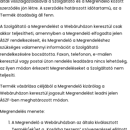
általi visszaigazolásával a Szolgáltató és a Megrendelő között
szerződés jön létre. A szerződés határozott időtartamú, az a
Termék átadásáig áll fenn.
A Szolgáltató a Megrendelést a Webáruházon keresztül csak
akkor teljesítheti, amennyiben a Megrendelő elfogadta jelen
ÁSZF rendelkezéseit, és Megrendelő a Megrendeléshez
szükséges valamennyi információt a Szolgáltató
rendelkezésére bocsátotta. Faxon, telefonon, e-mailen
keresztül vagy postai úton rendelés leadására nincs lehetőség,
az ilyen módon érkezett Megrendeléseket a Szolgáltató nem
teljesíti.
Termék vásárlása céljából a Megrendelő kizárólag a
Webáruházon keresztül jogosult Megrendelést leadni jelen
ÁSZF-ben meghatározott módon.
Megrendelés menete:
A Megrendelő a Webáruházban az általa kiválasztott
Termék(ek)et a „Kosárba teszem” szövegezéssel ellátott