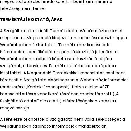
megváltoztatásából eredő kárért, hibáért semminemű
felelősség nem terheli.
TERMÉKTÁJÉKOZTATÓ, ÁRAK
A Szolgáltató által kínált Termékeket a Webáruházban lehet
megismerni. Megrendelő kifejezetten tudomásul veszi, hogy a
Webáruházban feltüntetett Termékekhez kapcsolódó
információk, specifikációk csupán tájékoztató jellegűek; a
Webáruházban található képek csak illusztráció céljára
szolgálnak, a tényleges Termékek eltérhetnek a képeken
látottaktól. A Megrendelő Termékekkel kapcsolatos esetleges
kérdéseit a Szolgáltató elsődlegesen a Webáruház információs
rendszerén („Kontakt” menüpont), illetve a jelen ÁSZF
kapcsolattartásra vonatkozó részében meghatározott („A
Szolgáltató adatai” cím alatti) elérhetőségeken keresztül
megválaszolja.
A fentiekre tekintettel a Szolgáltató nem vállal felelősséget a
Webáruházban található információk maradéktalan