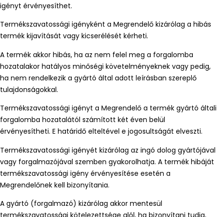
igényt érvényesíthet.
Termékszavatossági igényként a Megrendelő kizárólag a hibás
termék kijavítását vagy kicserélését kérheti.
A termék akkor hibás, ha az nem felel meg a forgalomba
hozatalakor hatályos minőségi követelményeknek vagy pedig,
ha nem rendelkezik a gyártó által adott leírásban szereplő
tulajdonságokkal.
Termékszavatossági igényt a Megrendelő a termék gyártó általi
forgalomba hozatalától számított két éven belül
érvényesítheti. E határidő elteltével e jogosultságát elveszti.
Termékszavatossági igényét kizárólag az ingó dolog gyártójával
vagy forgalmazójával szemben gyakorolhatja. A termék hibáját
termékszavatossági igény érvényesítése esetén a
Megrendelőnek kell bizonyítania.
A gyártó (forgalmazó) kizárólag akkor mentesül
termékszavatossági kötelezettsége alól, ha bizonyítani tudja,