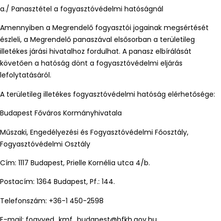
a./ Panasztétel a fogyasztóvédelmi hatóságnál
Amennyiben a Megrendelő fogyasztói jogainak megsértését
észleli, a Megrendelő panaszával elsősorban a területileg
illetékes járási hivatalhoz fordulhat. A panasz elbírálását
követően a hatóság dönt a fogyasztóvédelmi eljárás
lefolytatásáról.
A területileg illetékes fogyasztóvédelmi hatóság elérhetősége:
Budapest Főváros Kormányhivatala
Műszaki, Engedélyezési és Fogyasztóvédelmi Főosztály,
Fogyasztóvédelmi Osztály
Cím: 1117 Budapest, Prielle Kornélia utca 4/b.
Postacím: 1364 Budapest, Pf.: 144.
Telefonszám: +36-1 450-2598
E-mail: fogyved_kmf_budapest@bfkh.gov.hu