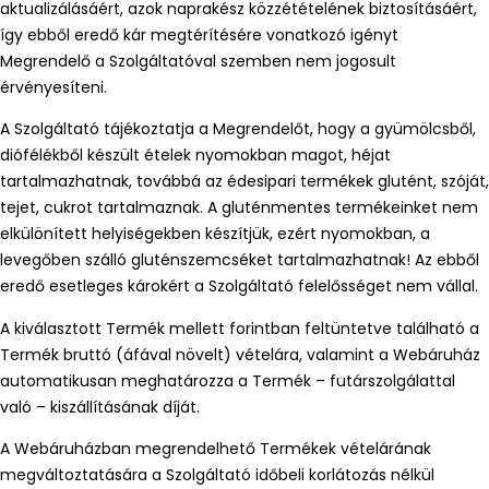
aktualizálásáért, azok naprakész közzétételének biztosításáért,
így ebből eredő kár megtérítésére vonatkozó igényt
Megrendelő a Szolgáltatóval szemben nem jogosult
érvényesíteni.
A Szolgáltató tájékoztatja a Megrendelőt, hogy a gyümölcsből,
diófélékből készült ételek nyomokban magot, héjat
tartalmazhatnak, továbbá az édesipari termékek glutént, szóját,
tejet, cukrot tartalmaznak. A gluténmentes termékeinket nem
elkülönített helyiségekben készítjük, ezért nyomokban, a
levegőben szálló gluténszemcséket tartalmazhatnak! Az ebből
eredő esetleges károkért a Szolgáltató felelősséget nem vállal.
A kiválasztott Termék mellett forintban feltüntetve található a
Termék bruttó (áfával növelt) vételára, valamint a Webáruház
automatikusan meghatározza a Termék – futárszolgálattal
való – kiszállításának díját.
A Webáruházban megrendelhető Termékek vételárának
megváltoztatására a Szolgáltató időbeli korlátozás nélkül