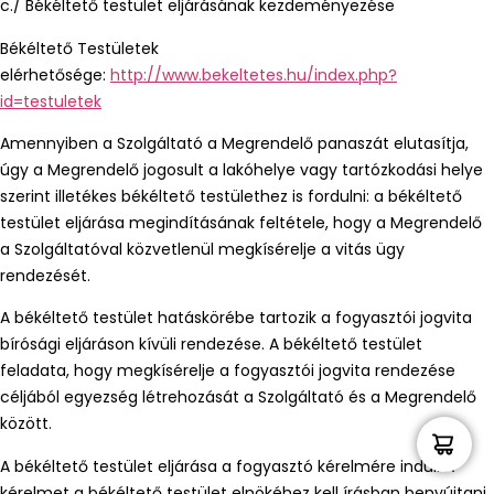
c./ Békéltető testület eljárásának kezdeményezése
Békéltető Testületek
elérhetősége:
http://www.bekeltetes.hu/index.php?
id=testuletek
Amennyiben a Szolgáltató a Megrendelő panaszát elutasítja,
úgy a Megrendelő jogosult a lakóhelye vagy tartózkodási helye
szerint illetékes békéltető testülethez is fordulni: a békéltető
testület eljárása megindításának feltétele, hogy a Megrendelő
a Szolgáltatóval közvetlenül megkísérelje a vitás ügy
rendezését.
A békéltető testület hatáskörébe tartozik a fogyasztói jogvita
bírósági eljáráson kívüli rendezése. A békéltető testület
feladata, hogy megkísérelje a fogyasztói jogvita rendezése
céljából egyezség létrehozását a Szolgáltató és a Megrendelő
között.
A békéltető testület eljárása a fogyasztó kérelmére indul. A
kérelmet a békéltető testület elnökéhez kell írásban benyújtani.