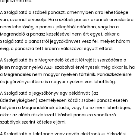
terjesztheti elő.
A Szolgáltató a szóbeli panaszt, amennyiben arra lehetősége
van, azonnal orvosolja. Ha a szóbeli panasz azonnali orvoslására
nincs lehetőség, a panasz jellegéből adódóan, vagy ha a
Megrendelő a panasz kezelésével nem ért egyet, akkor a
Szolgáltató a panaszról jegyzőkönyvet vesz fel, melyet három
évig, a panaszra tett érdemi válaszával együtt eltárol.
A Szolgáltató és a Megrendelő között létrejött szerződésre a
jelen magyar nyelvű ÁSZF szabályai érvényesek még akkor is, ha
a Megrendelés nem magyar nyelven történik. Panaszkezelésre
és jogérvényesítésre is magyar nyelven van lehetőség.
A Szolgáltató a jegyzőkönyv egy példányát (az
üzlethelyiségben) személyesen közölt szóbeli panasz esetén
helyben a Megrendelőnek átadja, vagy ha ez nem lehetséges,
akkor az alább részletezett írásbeli panaszra vonatkozó
szabályok szerint köteles eljárni.
A Szolgáltató a telefonon vagy egyéb elektronikus hírközlési