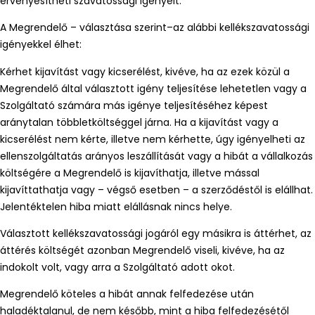
érvényesítheti szavatossági igényeit.
A Megrendelő – választása szerint–az alábbi kellékszavatossági
igényekkel élhet:
Kérhet kijavítást vagy kicserélést, kivéve, ha az ezek közül a
Megrendelő által választott igény teljesítése lehetetlen vagy a
Szolgáltató számára más igénye teljesítéséhez képest
aránytalan többletköltséggel járna. Ha a kijavítást vagy a
kicserélést nem kérte, illetve nem kérhette, úgy igényelheti az
ellenszolgáltatás arányos leszállítását vagy a hibát a vállalkozás
költségére a Megrendelő is kijavíthatja, illetve mással
kijavíttathatja vagy – végső esetben – a szerződéstől is elállhat.
Jelentéktelen hiba miatt elállásnak nincs helye.
Választott kellékszavatossági jogáról egy másikra is áttérhet, az
áttérés költségét azonban Megrendelő viseli, kivéve, ha az
indokolt volt, vagy arra a Szolgáltató adott okot.
Megrendelő köteles a hibát annak felfedezése után
haladéktalanul, de nem később, mint a hiba felfedezésétől