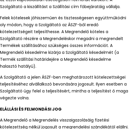
Szolgáltató a kiszállítást a Szállítási cím főbejáratáig vállalja.
Felek kötelesek jóhiszeműen és tisztességesen együttműködni
oly módon, hogy a Szolgáltató az ÁSZF-ből eredő
kötelezettségeit teljesíthesse. A Megrendelő köteles a
Szolgáltató részére a Megrendeléskor megadni a megrendelt
Termékek szállításához szükséges összes információt. A
Megrendelő késedelme kizárja a Szolgáltató késedelmét (a
Termék szállítási határidejére a Megrendelő késedelme
halasztó hatályú).
A Szolgáltató a jelen ÁSZF-ben meghatározott kötelezettségei
teljesítéséhez alvállalkozó bevonására jogosult. Ilyen esetben a
Szolgáltató úgy felel a teljesítésért, mintha a teljesítést ő maga
végezte volna.
ELÁLLÁSI ÉS FELMONDÁSI JOG
A Megrendelő a Megrendelés visszaigazolásáig fizetési
kötelezettség nélkül jogosult a megrendelési szándékától elállni.