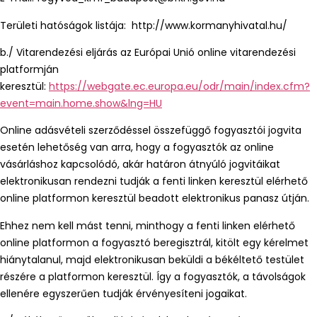
Területi hatóságok listája: http://www.kormanyhivatal.hu/
b./ Vitarendezési eljárás az Európai Unió online vitarendezési
platformján
keresztül:
https://webgate.ec.europa.eu/odr/main/index.cfm?
event=main.home.show&lng=HU
Online adásvételi szerződéssel összefüggő fogyasztói jogvita
esetén lehetőség van arra, hogy a fogyasztók az online
vásárláshoz kapcsolódó, akár határon átnyúló jogvitáikat
elektronikusan rendezni tudják a fenti linken keresztül elérhető
online platformon keresztül beadott elektronikus panasz útján.
Ehhez nem kell mást tenni, minthogy a fenti linken elérhető
online platformon a fogyasztó beregisztrál, kitölt egy kérelmet
hiánytalanul, majd elektronikusan beküldi a békéltető testület
részére a platformon keresztül. Így a fogyasztók, a távolságok
ellenére egyszerűen tudják érvényesíteni jogaikat.