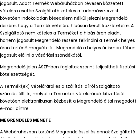
jogosult. Adott Termék Webáruházban tévesen közzétett
vételára esetén Szolgáltató köteles a tudomásszerzést
követően indokolatlan késedelem nélkül jelezni Megrendelő
részére, hogy a Termék vételára hibásan került közzétételre. A
Szolgáltató nem köteles a Terméket a hibás áron eladni,
hanem jogosult Megrendelő részére felkínálni a Termék helyes
áron történő megvételét. Megrendelő a helyes ár ismeretében
jogosult elállni a vásárlási szándékától.
Megrendelő jelen ÁSZF-ben foglaltak szerint teljesítheti fizetési
kötelezettségét.
A Termék(ek) vételáráról és a szállítási díjról Szolgáltató
számlát állít ki, melyet a Termékek vételárának kifizetését
követően elektronikusan kézbesít a Megrendelő által megadott
e-mail címre.
MEGRENDELÉS MENETE
A Webáruházban történő Megrendeléssel és annak Szolgáltató