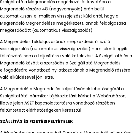
Szolgáltató a Megrendelés megérkezését követően a
Megrendelő részére 48 (negyvennyolc) órán belül
automatikusan, e-mailben visszajelzést küld arról, hogy a
Megrendelő Megrendelése megérkezett, annak feldolgozása
megkezdődött (automatikus visszaigazolás).
A Megrendelés feldolgozásának megkezdéséről szóló
visszaigazolás (automatikus visszaigazolás) nem jelenti egyik
fél részéről sem a teljesítésre való kötelezést. A Szolgáltató és a
Megrendelő között a szerződés a Szolgáltató Megrendelés
elfogadására vonatkozó nyilatkozatának a Megrendelő részére
való elküldésével jön létre.
A Megrendelő a Megrendelés teljesítésének lehetőségéről a
Szolgáltatótól bármikor tájékoztatást kérhet a Webáruházon,
illetve jelen ÁSZF kapcsolattartásra vonatkozó részében
feltüntetett elérhetőségeken keresztül.
SZÁLLÍTÁS ÉS FIZETÉSI FELTÉTELEK
A Webáruházban megrendelt Termék a Megrendelő választása