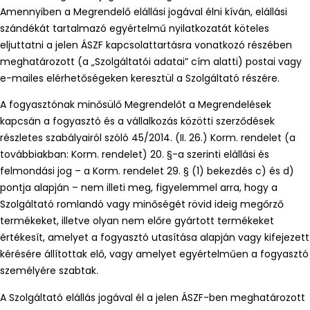
Amennyiben a Megrendelő elállási jogával élni kíván, elállási
szándékát tartalmazó egyértelmű nyilatkozatát köteles
eljuttatni a jelen ÁSZF kapcsolattartásra vonatkozó részében
meghatározott (a „Szolgáltatói adatai” cím alatti) postai vagy
e-mailes elérhetőségeken keresztül a Szolgáltató részére.
A fogyasztónak minősülő Megrendelőt a Megrendelések
kapcsán a fogyasztó és a vállalkozás közötti szerződések
részletes szabályairól szóló 45/2014. (II. 26.) Korm. rendelet (a
továbbiakban: Korm. rendelet) 20. §-a szerinti elállási és
felmondási jog – a Korm. rendelet 29. § (1) bekezdés c) és d)
pontja alapján – nem illeti meg, figyelemmel arra, hogy a
Szolgáltató romlandó vagy minőségét rövid ideig megőrző
termékeket, illetve olyan nem előre gyártott termékeket
értékesít, amelyet a fogyasztó utasítása alapján vagy kifejezett
kérésére állítottak elő, vagy amelyet egyértelműen a fogyasztó
személyére szabtak.
A Szolgáltató elállás jogával él a jelen ÁSZF-ben meghatározott