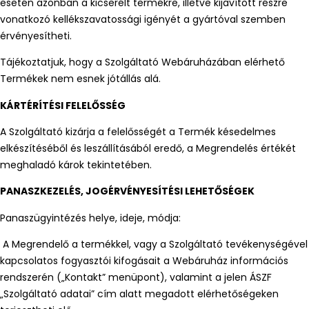
esetén azonban a kicserélt termékre, illetve kijavított részre
vonatkozó kellékszavatossági igényét a gyártóval szemben
érvényesítheti.
Tájékoztatjuk, hogy a Szolgáltató Webáruházában elérhető
Termékek nem esnek jótállás alá.
KÁRTÉRÍTÉSI FELELŐSSÉG
A Szolgáltató kizárja a felelősségét a Termék késedelmes
elkészítéséből és leszállításából eredő, a Megrendelés értékét
meghaladó károk tekintetében.
PANASZKEZELÉS, JOGÉRVÉNYESÍTÉSI LEHETŐSÉGEK
Panaszügyintézés helye, ideje, módja:
A Megrendelő a termékkel, vagy a Szolgáltató tevékenységével
kapcsolatos fogyasztói kifogásait a Webáruház információs
rendszerén („Kontakt” menüpont), valamint a jelen ÁSZF
„Szolgáltató adatai” cím alatt megadott elérhetőségeken