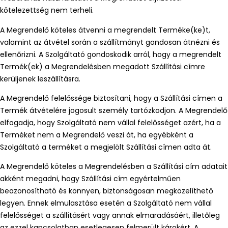
kötelezettség nem terheli.
A Megrendelő köteles átvenni a megrendelt Terméke(ke)t,
valamint az átvétel során a szállítmányt gondosan átnézni és
ellenőrizni. A Szolgáltató gondoskodik arról, hogy a megrendelt
Termék(ek) a Megrendelésben megadott Szállítási címre
kerüljenek leszállításra.
A Megrendelő felelőssége biztosítani, hogy a Szállítási címen a
Termék átvételére jogosult személy tartózkodjon. A Megrendelő
elfogadja, hogy Szolgáltató nem vállal felelősséget azért, ha a
Terméket nem a Megrendelő veszi át, ha egyébként a
Szolgáltató a terméket a megjelölt Szállítási címen adta át.
A Megrendelő köteles a Megrendelésben a Szállítási cím adatait
akként megadni, hogy Szállítási cím egyértelműen
beazonosítható és könnyen, biztonságosan megközelíthető
legyen. Ennek elmulasztása esetén a Szolgáltató nem vállal
felelősséget a szállításért vagy annak elmaradásáért, illetőleg
az ezzel kapcsolatban esetlegesen felmerült károkért. A