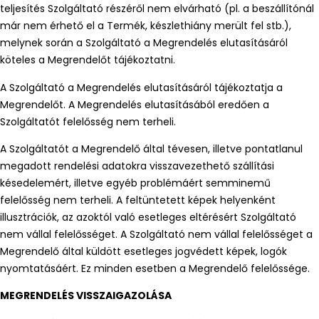
teljesítés Szolgáltató részéről nem elvárható (pl. a beszállítónál
már nem érhető el a Termék, készlethiány merült fel stb.),
melynek során a Szolgáltató a Megrendelés elutasításáról
köteles a Megrendelőt tájékoztatni.
A Szolgáltató a Megrendelés elutasításáról tájékoztatja a
Megrendelőt. A Megrendelés elutasításából eredően a
Szolgáltatót felelősség nem terheli.
A Szolgáltatót a Megrendelő által tévesen, illetve pontatlanul
megadott rendelési adatokra visszavezethető szállítási
késedelemért, illetve egyéb problémáért semminemű
felelősség nem terheli. A feltüntetett képek helyenként
illusztrációk, az azoktól való esetleges eltérésért Szolgáltató
nem vállal felelősséget. A Szolgáltató nem vállal felelősséget a
Megrendelő által küldött esetleges jogvédett képek, logók
nyomtatásáért. Ez minden esetben a Megrendelő felelőssége.
MEGRENDELÉS VISSZAIGAZOLÁSA