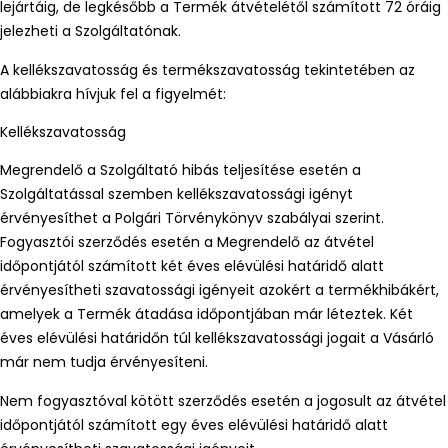
lejártáig, de legkésőbb a Termék átvételétől számított 72 óráig
jelezheti a Szolgáltatónak.
A kellékszavatosság és termékszavatosság tekintetében az
alábbiakra hívjuk fel a figyelmét:
Kellékszavatosság
Megrendelő a Szolgáltató hibás teljesítése esetén a
Szolgáltatással szemben kellékszavatossági igényt
érvényesíthet a Polgári Törvénykönyv szabályai szerint.
Fogyasztói szerződés esetén a Megrendelő az átvétel
időpontjától számított két éves elévülési határidő alatt
érvényesítheti szavatossági igényeit azokért a termékhibákért,
amelyek a Termék átadása időpontjában már léteztek. Két
éves elévülési határidőn túl kellékszavatossági jogait a Vásárló
már nem tudja érvényesíteni.
Nem fogyasztóval kötött szerződés esetén a jogosult az átvétel
időpontjától számított egy éves elévülési határidő alatt