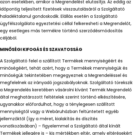
azon esetekben, amikor a Megrendelést elutasítja. Az eddig az
időpontig teljesített fizetések visszautalásáról a Szolgáltató
haladéktalanul gondoskodik. Elállás esetén a Szolgáltató
ügyfélszolgálata egyeztetési céllal felkeresheti a Megrendelőt,
egy esetleges más termékre történő szerződésmódosítás
céljából.
MINŐSÉGI KIFOGÁS ÉS SZAVATOSSÁG
A Szolgáltató felel a szállított Termékek mennyiségéért és
minőségéért, tehát azért, hogy a Termékek mennyiségük és
minőségük tekintetében megegyeznek a Megrendeléssel és
megfelelnek az irányadó jogszabályoknak. Szolgáltató törekszik
a Megrendelés keretében vásárolni kívánt Termék Megrendelő
által meghatározott feltételek szerint történő elkészítésére,
ugyanakkor előfordulhat, hogy a ténylegesen szállított
mennyiségtől vagy a Webáruházban feltüntetett egyéb
jellemzőktől (így a méret, kialakítás és díszítés
vonatkozásában) – figyelemmel a Szolgáltató által kínált
Termékek jellegére is – kis mértékben eltér, amely eltérésekért