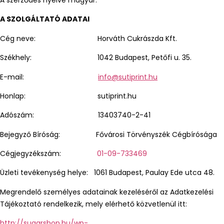
A SZOLGÁLTATÓ ADATAI
Cég neve: Horváth Cukrászda Kft.
Székhely: 1042 Budapest, Petőfi u. 35.
E-mail:
info@sutiprint.hu
Honlap: sutiprint.hu
Adószám: 13403740-2-41
Bejegyző Bíróság: Fővárosi Törvényszék Cégbírósága
Cégjegyzékszám:
01-09-733469
Üzleti tevékenység helye: 1061 Budapest, Paulay Ede utca 48.
Megrendelő személyes adatainak kezeléséről az Adatkezelési
Tájékoztató rendelkezik, mely elérhető közvetlenül itt:
http://sugarshop.hu/wp-