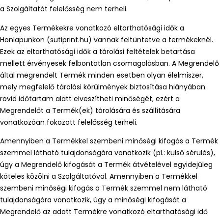
a Szolgáltatót felelősség nem terheli.
Az egyes Termékekre vonatkozó eltarthatósági idők a
Honlapunkon (sutiprint.hu) vannak feltüntetve a termékeknél.
Ezek az eltarthatósági idők a tárolási feltételek betartása
mellett érvényesek felbontatlan csomagolásban. A Megrendelő
által megrendelt Termék minden esetben olyan élelmiszer,
mely megfelelő tárolási körülmények biztosítása hiányában
rövid időtartam alatt elveszítheti minőségét, ezért a
Megrendelőt a Termék(ek) tárolására és szállítására
vonatkozóan fokozott felelősség terheli.
Amennyiben a Termékkel szembeni minőségi kifogás a Termék
szemmel látható tulajdonságára vonatkozik (pl.: külső sérülés),
úgy a Megrendelő kifogását a Termék átvételével egyidejűleg
köteles közölni a Szolgáltatóval. Amennyiben a Termékkel
szembeni minőségi kifogás a Termék szemmel nem látható
tulajdonságára vonatkozik, úgy a minőségi kifogását a
Megrendelő az adott Termékre vonatkozó eltarthatósági idő