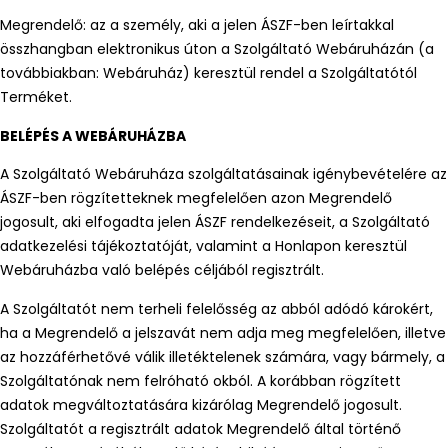
Megrendelő: az a személy, aki a jelen ÁSZF-ben leírtakkal
összhangban elektronikus úton a Szolgáltató Webáruházán (a
továbbiakban: Webáruház) keresztül rendel a Szolgáltatótól
Terméket.
BELÉPÉS A WEBÁRUHÁZBA
A Szolgáltató Webáruháza szolgáltatásainak igénybevételére az
ÁSZF-ben rögzítetteknek megfelelően azon Megrendelő
jogosult, aki elfogadta jelen ÁSZF rendelkezéseit, a Szolgáltató
adatkezelési tájékoztatóját, valamint a Honlapon keresztül
Webáruházba való belépés céljából regisztrált.
A Szolgáltatót nem terheli felelősség az abból adódó károkért,
ha a Megrendelő a jelszavát nem adja meg megfelelően, illetve
az hozzáférhetővé válik illetéktelenek számára, vagy bármely, a
Szolgáltatónak nem felróható okból. A korábban rögzített
adatok megváltoztatására kizárólag Megrendelő jogosult.
Szolgáltatót a regisztrált adatok Megrendelő által történő