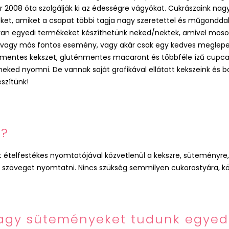
ár 2008 óta szolgálják ki az édességre vágyókat. Cukrászaink nag
et, amiket a csapat többi tagja nagy szeretettel és műgondda
yan egyedi termékeket készíthetünk neked/nektek, amivel mosoly
li vagy más fontos esemény, vagy akár csak egy kedves meglepe
nmentes kekszet, gluténmentes macaront és többféle ízű cupcak
ked nyomni. De vannak saját grafikával ellátott kekszeink és bo
szítünk!
t?
olt ételfestékes nyomtatójával közvetlenül a kekszre, süteményre
, szöveget nyomtatni. Nincs szükség semmilyen cukorostyára, köz
vagy süteményeket tudunk egyed