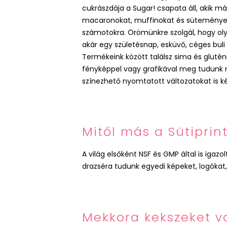
cukrászdája a Sugar! csapata áll, akik m
macaronokat, muffinokat és sütemények
számotokra. Örömünkre szolgál, hogy ol
akár egy születésnap, esküvő, céges bu
Termékeink között találsz sima és gluté
fényképpel vagy grafikával meg tudunk ne
színezhető nyomtatott változatokat is ké
Mitől más a Sütiprin
A világ elsőként NSF és GMP által is igaz
drazséra tudunk egyedi képeket, logókat
Mekkora kekszeket 