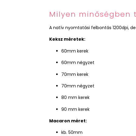
Milyen minőségben 
A natív nyomtatási felbontás 1200dpi,
Keksz méretek:
60
mm kerek
60mm négyzet
70
mm kerek
70mm négyzet
80
mm kerek
90 mm kerek
Macaron méret:
kb. 50mm