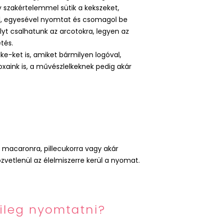
y szakértelemmel sütik a kekszeket,
l, egyesével nyomtat és csomagol be
t csalhatunk az arcotokra, legyen az
tés.
e-ket is, amiket bármilyen logóval,
xaink is, a művészlelkeknek pedig akár
, macaronra, pillecukorra vagy akár
vetlenül az élelmiszerre kerül a nyomat.
ileg nyomtatni?