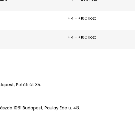
+ 4 – +10C közt
+ 4 – +10C közt
apest, Petőfi út 35.
szda 1061 Budapest, Paulay Ede u. 48.