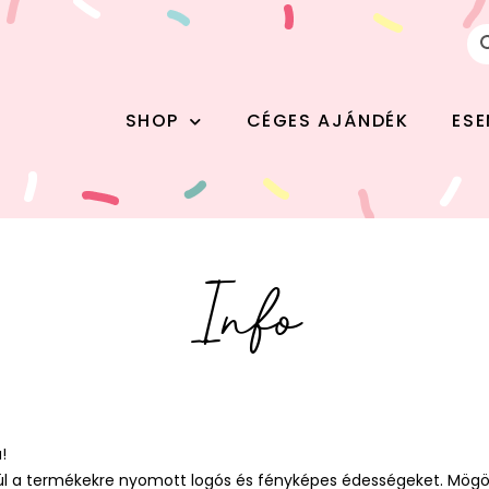
SHOP
CÉGES AJÁNDÉK
ES
Info
!
enül a termékekre nyomott logós és fényképes édességeket. Mögö