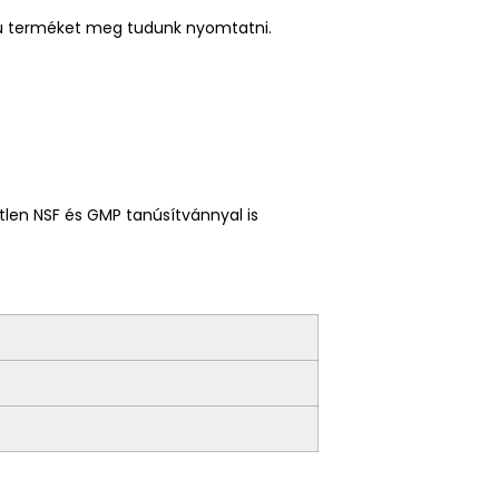
ú
terméket
meg tudunk nyomtatni.
etlen NSF és GMP tanúsítvánnyal is