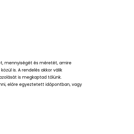
zét, mennyiségét és méretét, amire
özül is. A rendelés akkor válik
gazolását is megkaptad tőlünk.
ni, előre egyeztetett időpontban, vagy