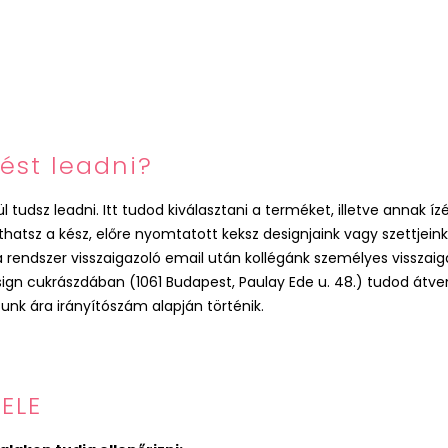
ést leadni?
tudsz leadni. Itt tudod kiválasztani a terméket, illetve annak í
tsz a kész, előre nyomtatott keksz designjaink vagy szettjeink k
 a rendszer visszaigazoló email után kollégánk személyes visszai
n cukrászdában (1061 Budapest, Paulay Ede u. 48.) tudod átven
ásunk ára irányítószám alapján történik.
ELE