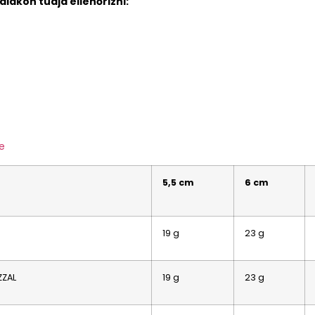
lakon tudja ellenőrizni:
e
5,5 cm
6 cm
19 g
23 g
ZZAL
19 g
23 g