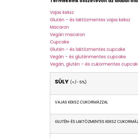
Termékeink összetevőit az alábbi olda
Vajas keksz
Glutén – és laktózmentes vajas keksz
Macaron
Vegán macaron
Cupcake
Glutén – és laktózmentes cupcake
Vegán – és gluténmentes cupcake
Vegán, glutén – és cukormentes cupcak
SÚLY
(+/- 5%)
VAJAS KEKSZ CUKORMÁZZAL
GLUTÉN-ÉS LAKTÓZMENTES KEKSZ CUKORMÁ