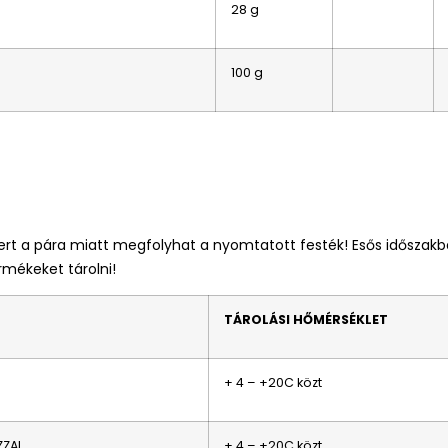
28 g
100 g
mert a pára miatt megfolyhat a nyomtatott festék! Esős idősza
mékeket tárolni!
TÁROLÁSI HŐMÉRSÉKLET
+ 4 – +20C közt
ZZAL
+ 4 – +20C közt