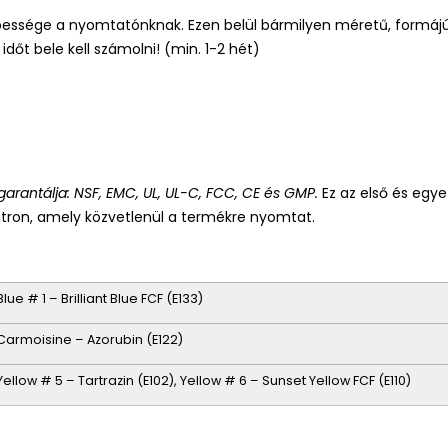
épessége a nyomtatón
kn
ak. Ezen belül bármilyen méretű, formáj
időt bele kell számolni! (min. 1-2 hét)
arantálja: NSF, EMC, UL, UL-C, FCC, CE és GMP.
Ez az első és egy
patron, amely közvetlenül a termékre nyomtat.
Blue # 1 – Brilliant Blue FCF (E133)
Carmoisine – Azorubin (E122)
Yellow # 5 – Tartrazin (E102), Yellow # 6 – Sunset Yellow FCF (E110)