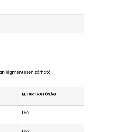
kban légmentesen zárható
ELTARTHATÓSÁG
1 hó
1 hó