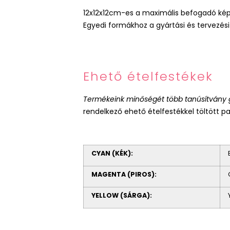
12x12x12cm-es a maximális befogadó k
Egyedi formákhoz a gyártási és tervezési 
Ehető ételfestékek
Termékeink minőségét több tanúsítvány g
rendelkező ehető ételfestékkel töltött 
CYAN (KÉK):
MAGENTA (PIROS):
YELLOW (SÁRGA):