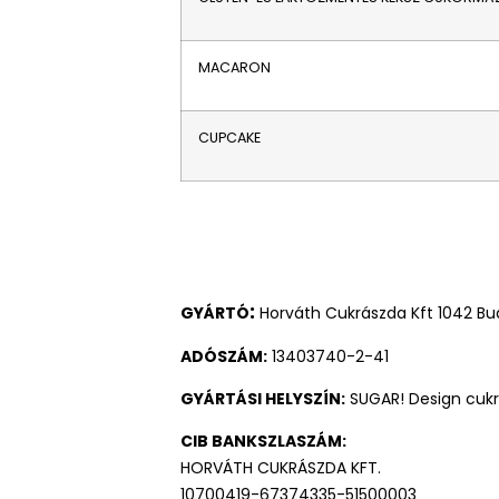
MACARON
CUPCAKE
:
GYÁRTÓ
Horváth Cukrászda Kft 1042 Bud
ADÓSZÁM:
13403740-2-41
GYÁRTÁSI HELYSZÍN:
SUGAR! Design cukrá
CIB BANKSZLASZÁM:
HORVÁTH CUKRÁSZDA KFT.
10700419-67374335-51500003