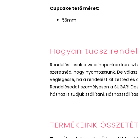
Cupcake
tető
méret:
55mm
Hogyan tudsz rendel
Rendelést csak a webshopunkon keresztül 
szeretnéd, hogy nyomtassunk. De választha
véglegessé, ha a rendelést kifizetted és
Rendelésedet személyesen a SUGAR! Desig
házhoz is tudjuk szállítani. Házhozszállít
TERMÉKEINK ÖSSZETÉT