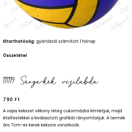
Eltarthatóság:
gyártástól számított 1 hónap
Összetétel
111119 Sárga-kék vízilabda
790
Ft
A vajas kekszet vékony réteg cukormázba kimártjuk, majd
ételfestékkel a kiválasztott grafikát rányomtatjuk. A termék
ára 7cm-es kerek kekszre vonatkozik.