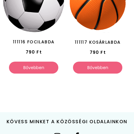
111116 FOCILABDA
111117 KOSÁRLABDA
790
Ft
790
Ft
Bővebben
Bővebben
KÖVESS MINKET A KÖZÖSSÉGI OLDALAINKON