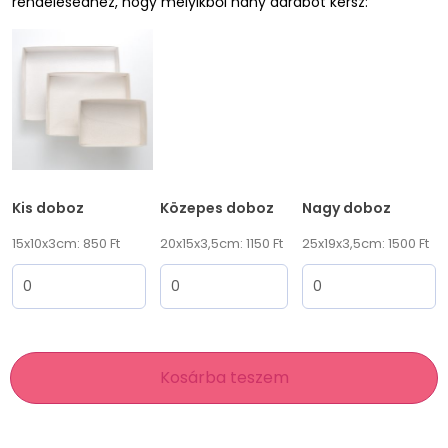
rendelésedhez, hogy melyikből hány darabot kérsz:
Kis doboz
Közepes doboz
Nagy doboz
15x10x3cm: 850 Ft
20x15x3,5cm: 1150 Ft
25x19x3,5cm: 1500 Ft
Kosárba teszem