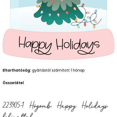
Eltarthatóság:
gyártástól számított 1 hónap
Összetétel
223905-1 Hógömb Happy Holidays
felirattal