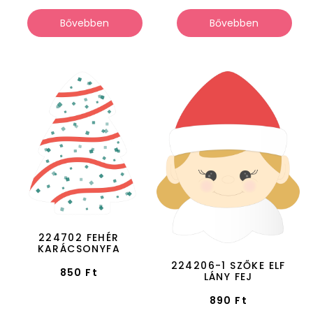
Bővebben
Bővebben
224702 FEHÉR
KARÁCSONYFA
224206-1 SZŐKE ELF
850
Ft
LÁNY FEJ
890
Ft