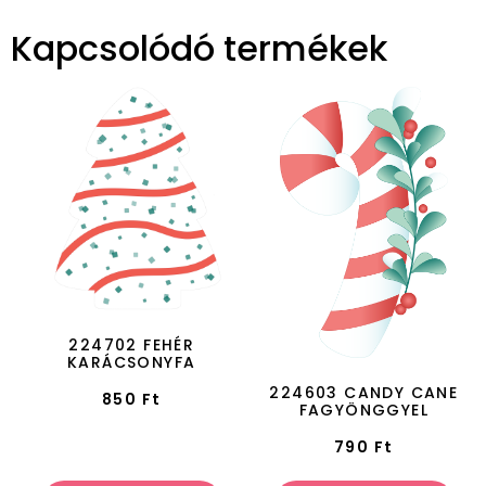
Kapcsolódó termékek
224702 FEHÉR
KARÁCSONYFA
224603 CANDY CANE
850
Ft
FAGYÖNGGYEL
790
Ft