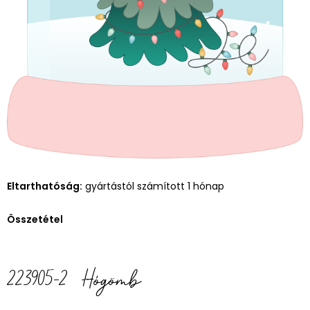
Eltarthatóság:
gyártástól számított 1 hónap
Összetétel
223905-2 Hógömb