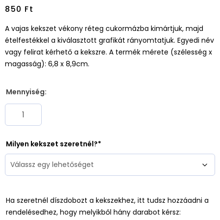
850
Ft
A vajas kekszet vékony réteg cukormázba kimártjuk, majd
ételfestékkel a kiválasztott grafikát rányomtatjuk. Egyedi név
vagy felirat kérhető a kekszre. A termék mérete (szélesség x
magasság): 6,8 x 8,9cm.
Mennyiség:
Milyen kekszet szeretnél?
Ha szeretnél díszdobozt a kekszekhez, itt tudsz hozzáadni a
rendelésedhez, hogy melyikből hány darabot kérsz: