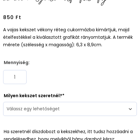
850
Ft
A vajas kekszet vékony réteg cukormázba kimártjuk, majd
ételfestékkel a kiválasztott grafikát rányomtatjuk. A termék
mérete (szélesség x magasság): 6,3 x 8,9cm.
Mennyiség:
Milyen kekszet szeretnél?
Ha szeretnél díszdobozt a kekszekhez, itt tudsz hozzáadni a
rendelésedhez, hogy melyikből hány darabot kérsz: