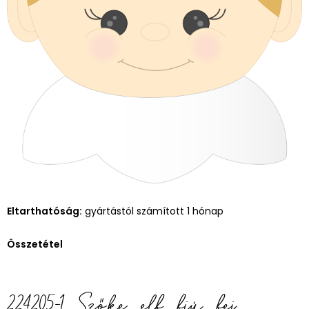
Eltarthatóság:
gyártástól számított 1 hónap
Összetétel
224205-1 Szőke elf fiú fej