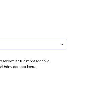
kszekhez, itt tudsz hozzáadni a
ől hány darabot kérsz: