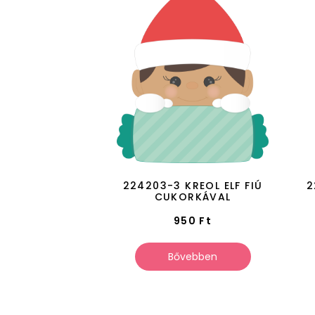
224203-3 KREOL ELF FIÚ
2
CUKORKÁVAL
950
Ft
Bővebben