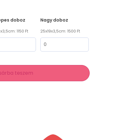
epes doboz
Nagy doboz
x3,5cm: 1150 Ft
25x19x3,5cm: 1500 Ft
sárba teszem