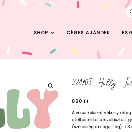
SHOP
CÉGES AJÁNDÉK
ES
224705 Holly Jo
890
Ft
A vajas kekszet vékony réte
ételfestékkel a kiválasztott
(szélesség x magasság): 7,3 