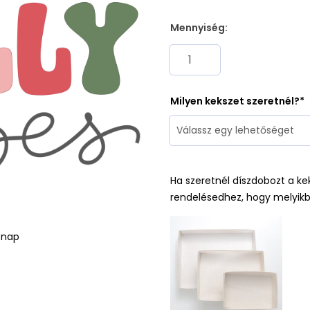
Mennyiség:
Milyen kekszet szeretnél?
Ha szeretnél díszdobozt a ke
rendelésedhez, hogy melyikb
ónap