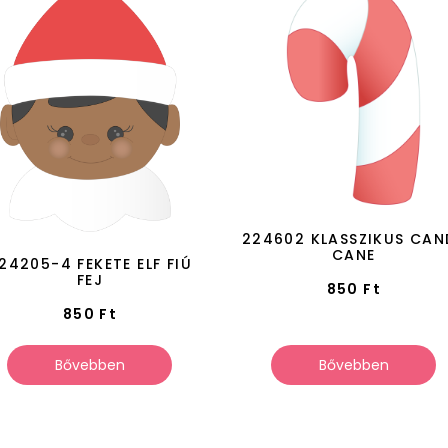
224602 KLASSZIKUS CAN
CANE
24205-4 FEKETE ELF FIÚ
FEJ
850
Ft
850
Ft
Bővebben
Bővebben