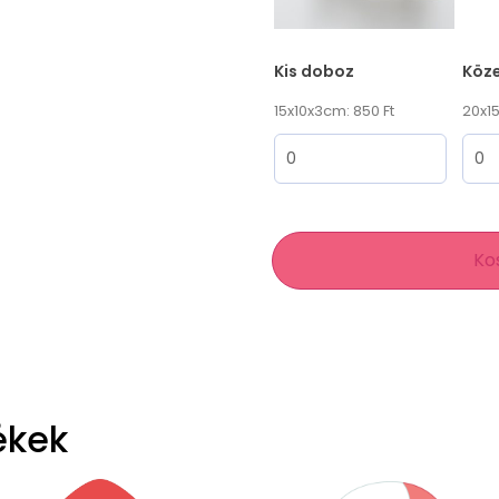
Kis doboz
Köz
15x10x3cm: 850 Ft
20x15
Ko
ékek