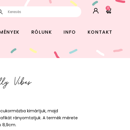
0
EMÉNYEK
RÓLUNK
INFO
KONTAKT
lly Vibes
g cukormázba kimártjuk, majd
 grafikát rányomtatjuk. A termék mérete
x 8,9cm.