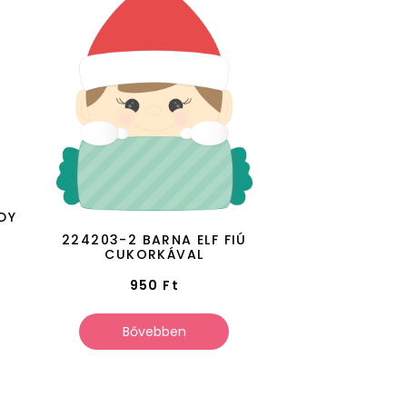
DY
224203-2 BARNA ELF FIÚ
CUKORKÁVAL
950
Ft
Bővebben