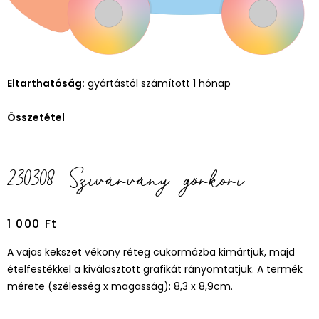
Eltarthatóság:
gyártástól számított 1 hónap
Összetétel
230308 Szivárvány görkori
1 000
Ft
A vajas kekszet vékony réteg cukormázba kimártjuk, majd
ételfestékkel a kiválasztott grafikát rányomtatjuk. A termék
mérete (szélesség x magasság): 8,3 x 8,9cm.