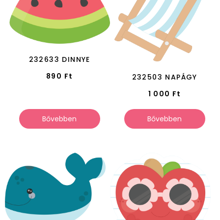
232633 DINNYE
890
Ft
232503 NAPÁGY
1 000
Ft
Bővebben
Bővebben