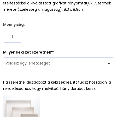
ételfestékkel a kiválasztott grafikát rányomtatjuk. A termék
mérete (szélesség x magasság): 8,3 x 8,9cm.
Mennyiség:
Milyen kekszet szeretnél?
Ha szeretnél díszdobozt a kekszekhez, itt tudsz hozzáadni a
rendelésedhez, hogy melyikből hány darabot kérsz: