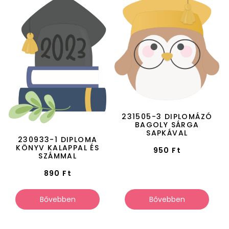
231505-3 DIPLOMÁZÓ
BAGOLY SÁRGA
SAPKÁVAL
230933-1 DIPLOMA
KÖNYV KALAPPAL ÉS
950
Ft
SZÁMMAL
890
Ft
Bővebben
Bővebben