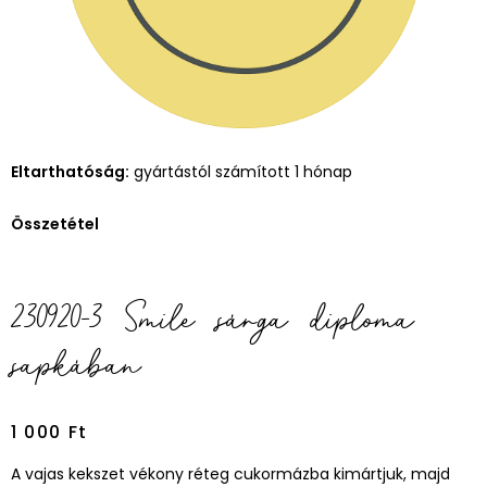
Eltarthatóság:
gyártástól számított 1 hónap
Összetétel
230920-3 Smile sárga diploma
sapkában
1 000
Ft
A vajas kekszet vékony réteg cukormázba kimártjuk, majd