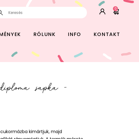
0
EMÉNYEK
RÓLUNK
INFO
KONTAKT
 diploma sapka -
g cukormázba kimártjuk, majd