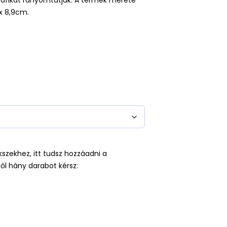
 grafikát rányomtatjuk. A termék mérete
x 8,9cm.
kszekhez, itt tudsz hozzáadni a
ől hány darabot kérsz: