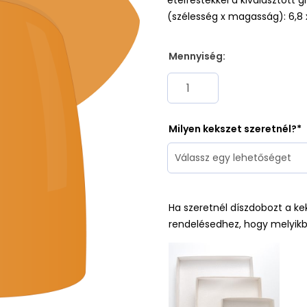
ételfestékkel a kiválasztott
(szélesség x magasság): 6,8 
Mennyiség:
Milyen kekszet szeretnél?
Ha szeretnél díszdobozt a ke
rendelésedhez, hogy melyikb