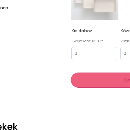
ónap
Kis doboz
Köz
15x10x3cm: 850 Ft
20x15
Ko
ékek