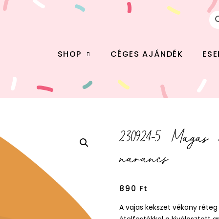
SHOP
CÉGES AJÁNDÉK
ES
230924-5 Magas
narancs
890
Ft
A vajas kekszet vékony réte