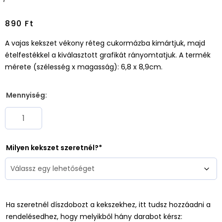
890
Ft
A vajas kekszet vékony réteg cukormázba kimártjuk, majd
ételfestékkel a kiválasztott grafikát rányomtatjuk. A termék
mérete (szélesség x magasság): 6,8 x 8,9cm.
Mennyiség:
Milyen kekszet szeretnél?
Ha szeretnél díszdobozt a kekszekhez, itt tudsz hozzáadni a
rendelésedhez, hogy melyikből hány darabot kérsz: