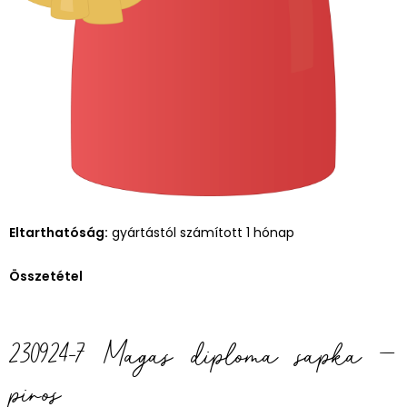
Eltarthatóság:
gyártástól számított 1 hónap
Összetétel
230924-7 Magas diploma sapka –
piros