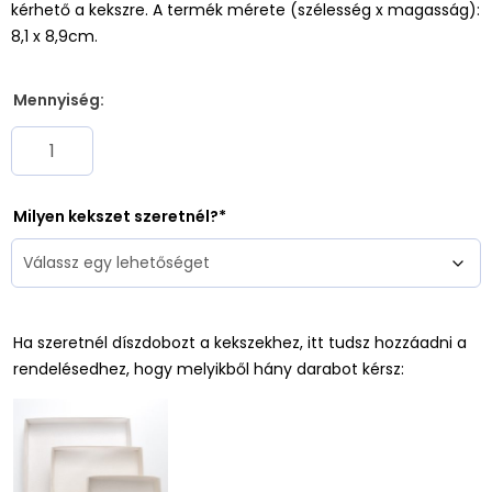
kérhető a kekszre. A termék mérete (szélesség x magasság):
8,1 x 8,9cm.
Mennyiség:
Milyen kekszet szeretnél?
Ha szeretnél díszdobozt a kekszekhez, itt tudsz hozzáadni a
rendelésedhez, hogy melyikből hány darabot kérsz: