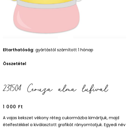
Eltarthatóság:
gyártástól számított 1 hónap
Összetétel
231504 Ceruza alma lufival
1 000
Ft
A vajas kekszet vékony réteg cukormázba kimártjuk, majd
ételfestékkel a kiválasztott grafikát rányomtatjuk. Egyedi név