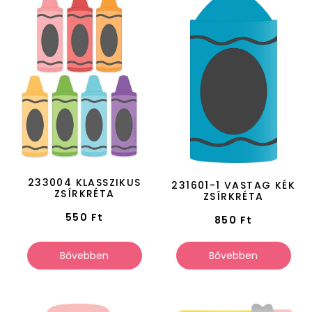
233004 KLASSZIKUS
231601-1 VASTAG KÉK
ZSÍRKRÉTA
ZSÍRKRÉTA
550
Ft
850
Ft
Bővebben
Bővebben