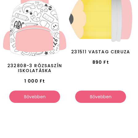
231511 VASTAG CERUZA
890
Ft
232808-3 RÓZSASZÍN
ISKOLATÁSKA
1 000
Ft
Bővebben
Bővebben