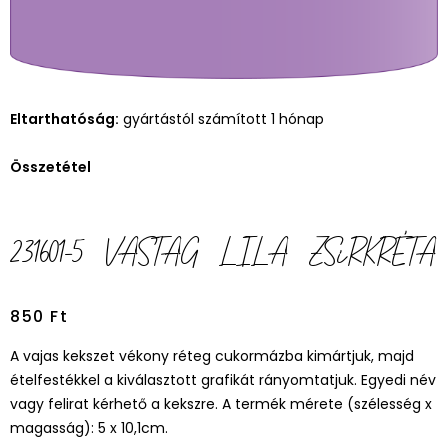
Eltarthatóság:
gyártástól számított 1 hónap
Összetétel
231601-5 VASTAG LILA ZSÍRKRÉTA
850
Ft
A vajas kekszet vékony réteg cukormázba kimártjuk, majd
ételfestékkel a kiválasztott grafikát rányomtatjuk. Egyedi név
vagy felirat kérhető a kekszre. A termék mérete (szélesség x
magasság): 5 x 10,1cm.