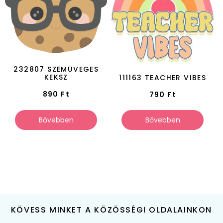
232807 SZEMÜVEGES
KEKSZ
111163 TEACHER VIBES
890
Ft
790
Ft
Bővebben
Bővebben
KÖVESS MINKET A KÖZÖSSÉGI OLDALAINKON