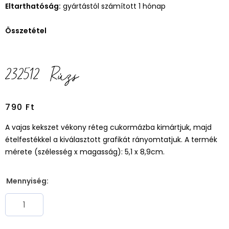
Eltarthatóság:
gyártástól számított 1 hónap
Összetétel
232512 Rúzs
790
Ft
A vajas kekszet vékony réteg cukormázba kimártjuk, majd
ételfestékkel a kiválasztott grafikát rányomtatjuk. A termék
mérete (szélesség x magasság): 5,1 x 8,9cm.
Mennyiség: