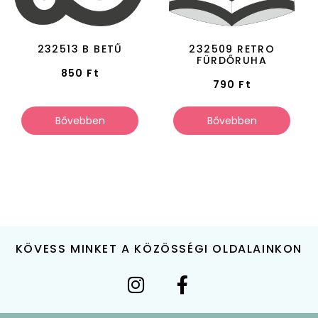
232513 B BETŰ
232509 RETRO
FÜRDŐRUHA
850
Ft
790
Ft
Bővebben
Bővebben
KÖVESS MINKET A KÖZÖSSÉGI OLDALAINKON