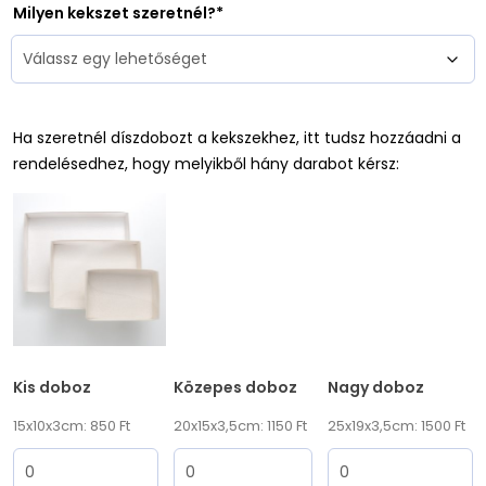
Milyen kekszet szeretnél?
Ha szeretnél díszdobozt a kekszekhez, itt tudsz hozzáadni a
rendelésedhez, hogy melyikből hány darabot kérsz:
Kis doboz
Közepes doboz
Nagy doboz
15x10x3cm: 850 Ft
20x15x3,5cm: 1150 Ft
25x19x3,5cm: 1500 Ft