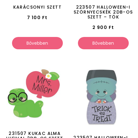
KARÁCSONYI SZETT
223507 HALLOWEEN-I
SZÖRNYECSKÉK 2DB-OS
SZETT – TÖK
7 100
Ft
2 900
Ft
Bővebben
Bővebben
231507 KUKAC ALMA
223507 HALLOWEEN-I