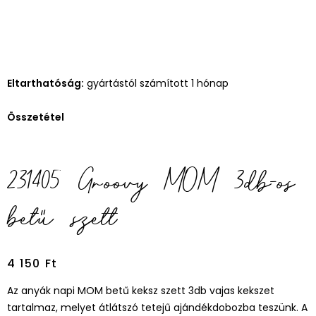
Eltarthatóság:
gyártástól számított 1 hónap
Összetétel
231405 Groovy MOM 3db-os
betű szett
4 150
Ft
Az anyák napi MOM betű keksz szett 3db vajas kekszet
tartalmaz, melyet átlátszó tetejű ajándékdobozba teszünk. A