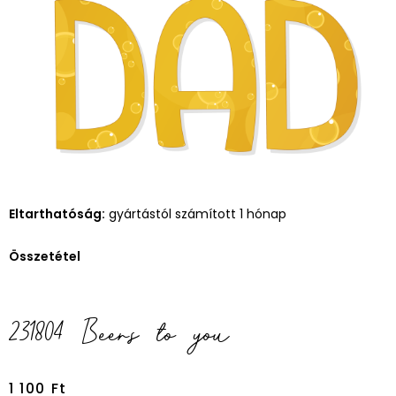
Eltarthatóság:
gyártástól számított 1 hónap
Összetétel
231804 Beers to you
1 100
Ft