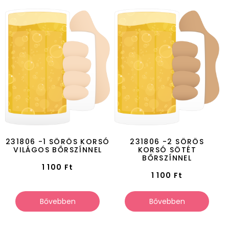
231806 -1 SÖRÖS KORSÓ
231806 -2 SÖRÖS
VILÁGOS BŐRSZÍNNEL
KORSÓ SÖTÉT
BŐRSZÍNNEL
1 100
Ft
1 100
Ft
Bővebben
Bővebben