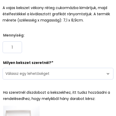
A vajas kekszet vékony réteg cukormázba kimártjuk, majd
ételfestékkel a kiválasztott grafikát rányomtatjuk. A termék
mérete (szélesség x magasság): 7,1 x 8,9cm.
Mennyiség:
Milyen kekszet szeretnél?
Ha szeretnél díszdobozt a kekszekhez, itt tudsz hozzáadni a
rendelésedhez, hogy melyikből hány darabot kérsz: