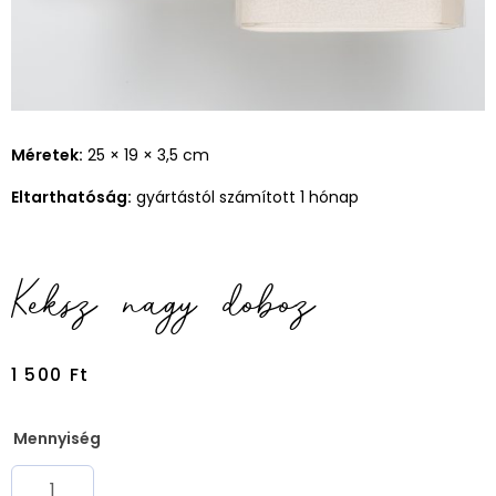
Méretek:
25 × 19 × 3,5 cm
Eltarthatóság:
gyártástól számított 1 hónap
Keksz nagy doboz
1 500
Ft
Mennyiség