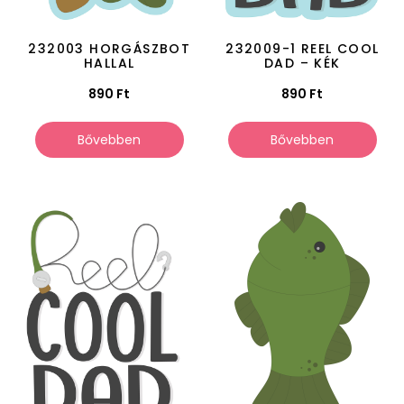
232003 HORGÁSZBOT
232009-1 REEL COOL
HALLAL
DAD – KÉK
890
Ft
890
Ft
Bővebben
Bővebben