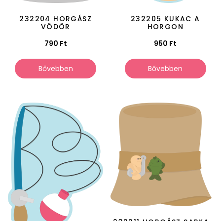
232204 HORGÁSZ
232205 KUKAC A
VÖDÖR
HORGON
790
Ft
950
Ft
Bővebben
Bővebben