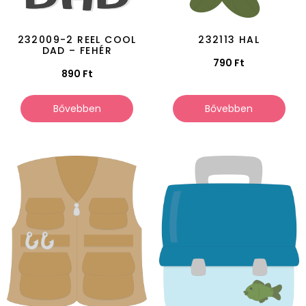
232009-2 REEL COOL
232113 HAL
DAD – FEHÉR
790
Ft
890
Ft
Bővebben
Bővebben