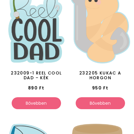
232009-1 REEL COOL
232205 KUKAC A
DAD – KÉK
HORGON
890
Ft
950
Ft
Bővebben
Bővebben