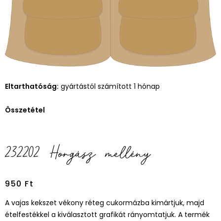
Eltarthatóság:
gyártástól számított 1 hónap
Összetétel
232202 Horgász mellény
950
Ft
A vajas kekszet vékony réteg cukormázba kimártjuk, majd
ételfestékkel a kiválasztott grafikát rányomtatjuk. A termék