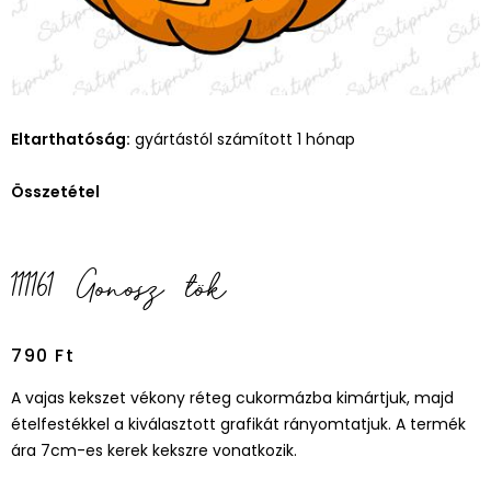
Eltarthatóság:
gyártástól számított 1 hónap
Összetétel
111161 Gonosz tök
790
Ft
A vajas kekszet vékony réteg cukormázba kimártjuk, majd
ételfestékkel a kiválasztott grafikát rányomtatjuk. A termék
ára 7cm-es kerek kekszre vonatkozik.