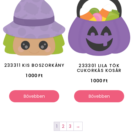
233311 KIS BOSZORKÁNY
233301 LILA TÖK
CUKORKÁS KOSÁR
1 000
Ft
1 000
Ft
Bővebben
Bővebben
1
2
3
→