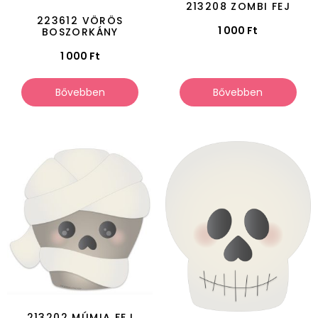
213208 ZOMBI FEJ
223612 VÖRÖS
1 000
Ft
BOSZORKÁNY
1 000
Ft
Bővebben
Bővebben
213202 MÚMIA FEJ