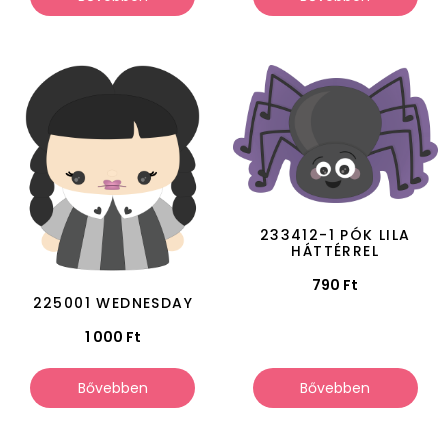
233412-1 PÓK LILA
HÁTTÉRREL
790
Ft
225001 WEDNESDAY
1 000
Ft
Bővebben
Bővebben