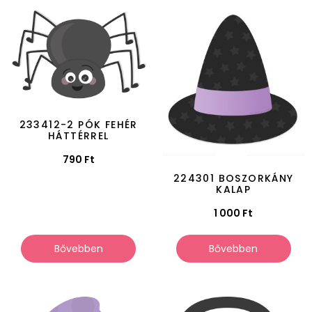
233412-2 PÓK FEHÉR
HÁTTÉRREL
790
Ft
224301 BOSZORKÁNY
KALAP
1 000
Ft
Bővebben
Bővebben