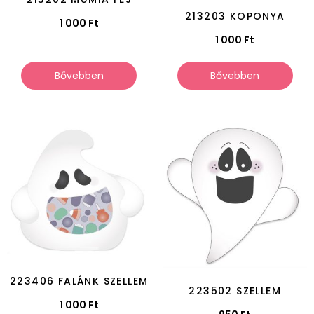
213203 KOPONYA
1 000
Ft
1 000
Ft
Bővebben
Bővebben
223406 FALÁNK SZELLEM
223502 SZELLEM
1 000
Ft