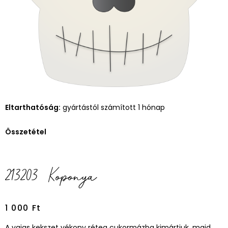
Eltarthatóság:
gyártástól számított 1 hónap
Összetétel
213203 Koponya
1 000
Ft
A vajas kekszet vékony réteg cukormázba kimártjuk, majd