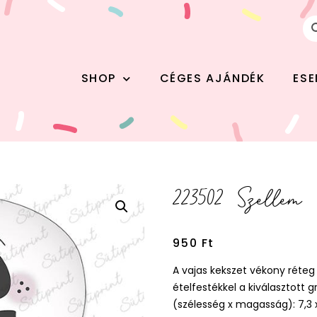
SHOP
CÉGES AJÁNDÉK
ES
223502 Szellem
950
Ft
A vajas kekszet vékony réte
ételfestékkel a kiválasztott
(szélesség x magasság): 7,3 