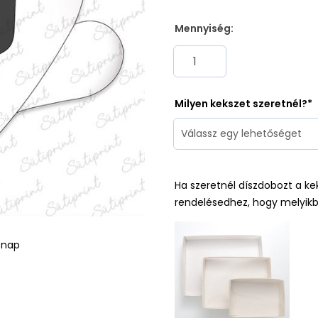
Mennyiség:
Milyen kekszet szeretnél?
Ha szeretnél díszdobozt a ke
rendelésedhez, hogy melyikb
ónap