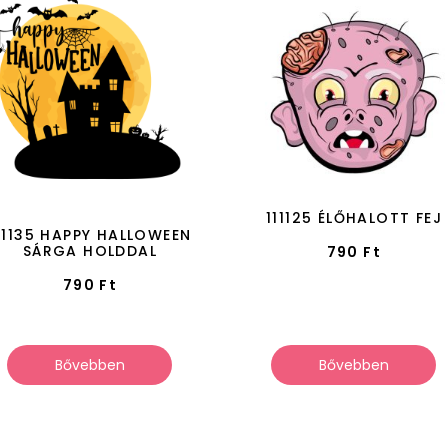
111125 ÉLŐHALOTT FEJ
11135 HAPPY HALLOWEEN
SÁRGA HOLDDAL
790
Ft
790
Ft
Bővebben
Bővebben