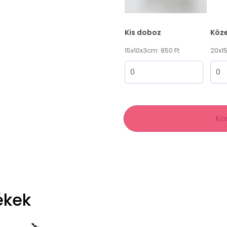
Kis doboz
Köz
15x10x3cm: 850 Ft
20x15
Ko
ékek