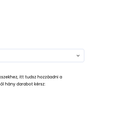
kszekhez, itt tudsz hozzáadni a
ől hány darabot kérsz: