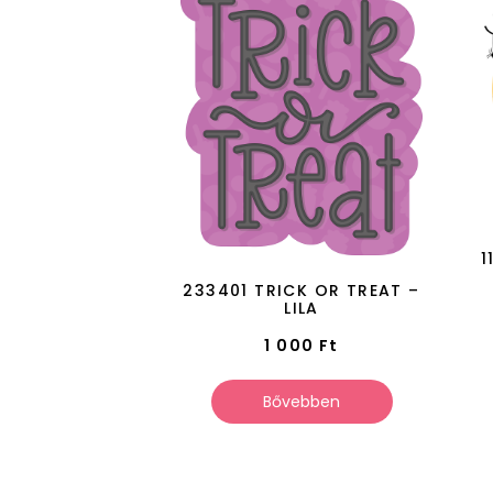
1
233401 TRICK OR TREAT –
LILA
1 000
Ft
Bővebben