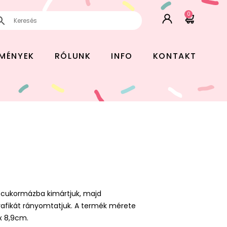
0
EMÉNYEK
RÓLUNK
INFO
KONTAKT
g cukormázba kimártjuk, majd
 grafikát rányomtatjuk. A termék mérete
x 8,9cm.