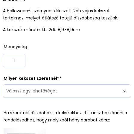
A Halloween-i szörnyecskék szett 2db vajas kekszet
tartalmaz, melyet átlátszó tetejű
dísz
dobozba teszünk.
A kekszek mérete: kb. 2db 8,9×8,9cm
Mennyiség:
Milyen kekszet szeretnél?
Ha szeretnél díszdobozt a kekszekhez, itt tudsz hozzáadni a
rendelésedhez, hogy melyikből hány darabot kérsz: