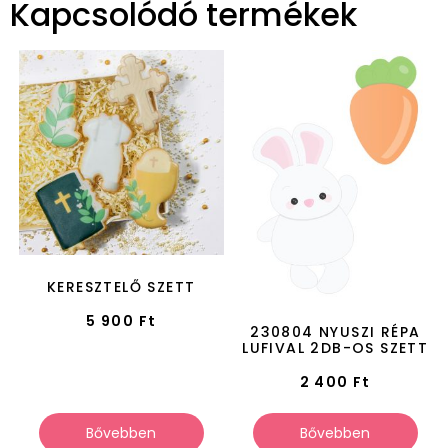
Kapcsolódó termékek
KERESZTELŐ SZETT
5 900
Ft
230804 NYUSZI RÉPA
LUFIVAL 2DB-OS SZETT
2 400
Ft
Bővebben
Bővebben