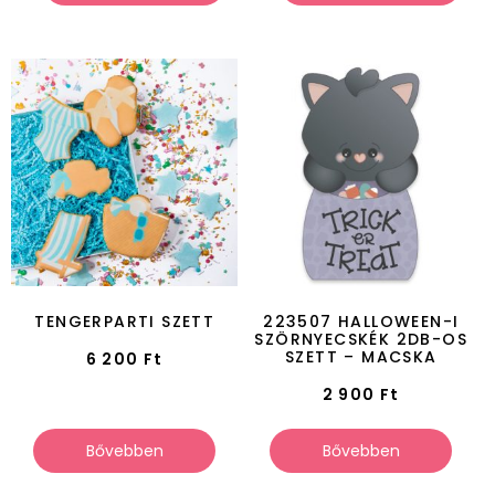
TENGERPARTI SZETT
223507 HALLOWEEN-I
SZÖRNYECSKÉK 2DB-OS
SZETT – MACSKA
6 200
Ft
2 900
Ft
Bővebben
Bővebben