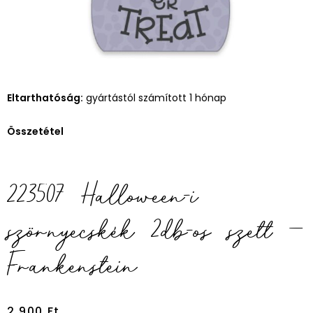
Eltarthatóság:
gyártástól számított 1 hónap
Összetétel
223507 Halloween-i
szörnyecskék 2db-os szett –
Frankenstein
2 900
Ft