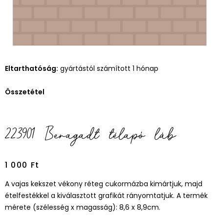
Eltarthatóság:
gyártástól számított 1 hónap
Összetétel
223901 Beragadt télapó láb
1 000
Ft
A vajas kekszet vékony réteg cukormázba kimártjuk, majd
ételfestékkel a kiválasztott grafikát rányomtatjuk. A termék
mérete (szélesség x magasság): 8,6 x 8,9cm.