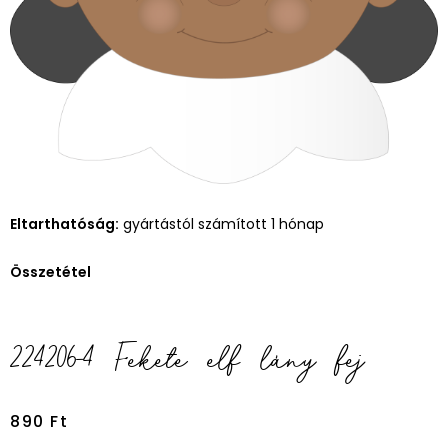
Eltarthatóság:
gyártástól számított 1 hónap
Összetétel
224206-4 Fekete elf lány fej
890
Ft