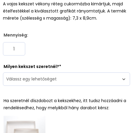
A vajas kekszet vékony réteg cukormázba kimártjuk, majd
ételfestékkel a kiválasztott grafikát rányomtatjuk. A termék
mérete (szélesség x magasság): 7,3 x 8,9cm.
Mennyiség:
Milyen kekszet szeretnél?
Ha szeretnél díszdobozt a kekszekhez, itt tudsz hozzáadni a
rendelésedhez, hogy melyikből hány darabot kérsz: