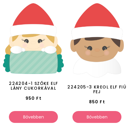
224204-1 SZŐKE ELF
224205-3 KREOL ELF FIÚ
LÁNY CUKORKÁVAL
FEJ
950
Ft
850
Ft
Bővebben
Bővebben