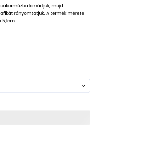
g cukormázba kimártjuk, majd
 grafikát rányomtatjuk. A termék mérete
x 5,1cm.