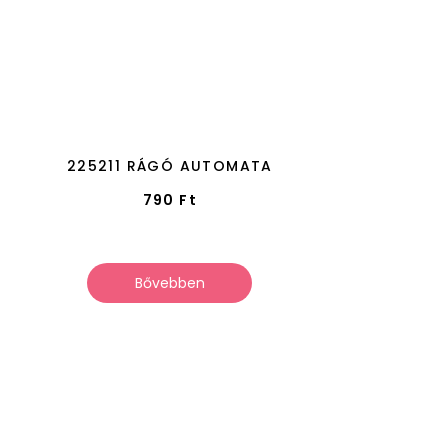
V
225211 RÁGÓ AUTOMATA
790
Ft
Bővebben