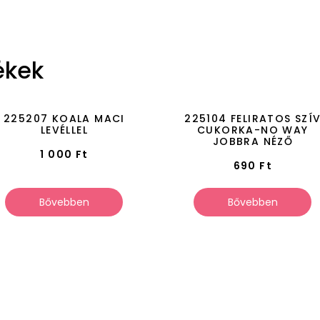
ékek
225207 KOALA MACI
225104 FELIRATOS SZÍ
LEVÉLLEL
CUKORKA-NO WAY
JOBBRA NÉZŐ
1 000
Ft
690
Ft
Bővebben
Bővebben