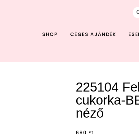
SHOP
CÉGES AJÁNDÉK
ES
225104 Fel
cukorka-B
ónap
néző
690
Ft