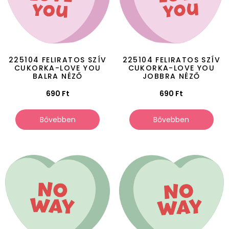
225104 FELIRATOS SZÍV
225104 FELIRATOS SZÍV
CUKORKA-LOVE YOU
CUKORKA-LOVE YOU
BALRA NÉZŐ
JOBBRA NÉZŐ
690
Ft
690
Ft
Bővebben
Bővebben