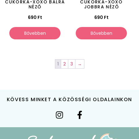
CUKORKA-XOXO BALRA
CUKORKA-XOXO
NÉZŐ
JOBBRA NÉZŐ
690
Ft
690
Ft
Bővebben
Bővebben
1
2
3
→
KÖVESS MINKET A KÖZÖSSÉGI OLDALAINKON