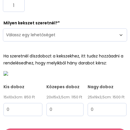
Milyen kekszet szeretnél?
Ha szeretnél díszdobozt a kekszekhez, itt tudsz hozzáadni a
rendelésedhez, hogy melyikből hány darabot kérsz:
Kis doboz
Közepes doboz
Nagy doboz
15x10x3cm: 850 Ft
20x15x3,5cm: 1150 Ft
25x19x3,5cm: 1500 Ft