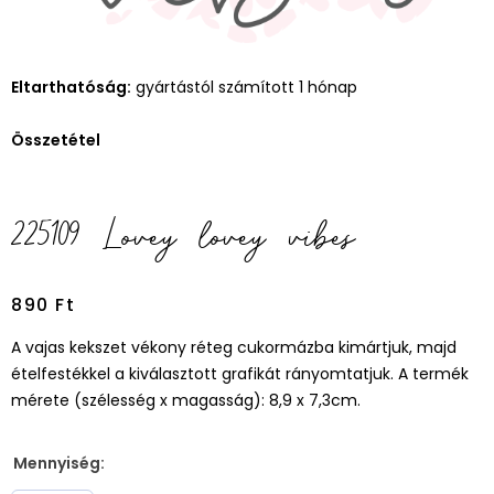
Eltarthatóság:
gyártástól számított 1 hónap
Összetétel
225109 Lovey lovey vibes
890
Ft
A vajas kekszet vékony réteg cukormázba kimártjuk, majd
ételfestékkel a kiválasztott grafikát rányomtatjuk. A termék
mérete (szélesség x magasság): 8,9 x 7,3cm.
Mennyiség: