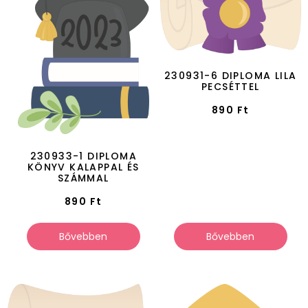
230931-6 DIPLOMA LILA
PECSÉTTEL
890
Ft
230933-1 DIPLOMA
KÖNYV KALAPPAL ÉS
SZÁMMAL
890
Ft
Bővebben
Bővebben