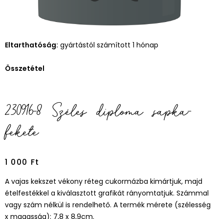
Eltarthatóság:
gyártástól számított 1 hónap
Összetétel
230916-8 Széles diploma sapka-
fekete
1 000
Ft
A vajas kekszet vékony réteg cukormázba kimártjuk, majd
ételfestékkel a kiválasztott grafikát rányomtatjuk. Számmal
vagy szám nélkül is rendelhető. A termék mérete (szélesség
x magasság): 7,8 x 8,9cm.