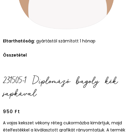
Eltarthatóság:
gyártástól számított 1 hónap
Összetétel
231505-1 Diplomázó bagoly kék
sapkával
950
Ft
A vajas kekszet vékony réteg cukormázba kimártjuk, majd
ételfestékkel a kiválasztott grafikát rányomtatjuk. A termék