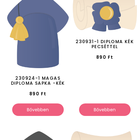
230931-1 DIPLOMA KÉK
PECSÉTTEL
890
Ft
230924-1 MAGAS
DIPLOMA SAPKA -KÉK
890
Ft
Bővebben
Bővebben