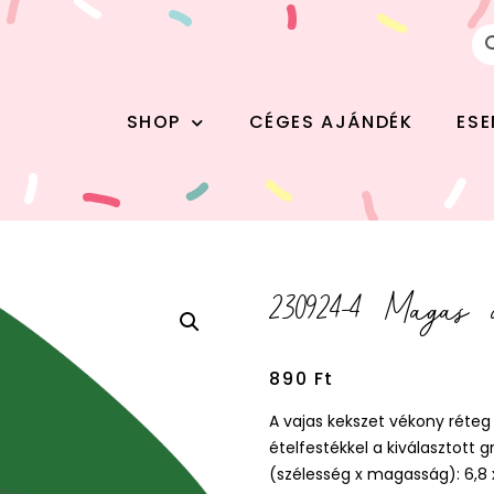
SHOP
CÉGES AJÁNDÉK
ES
230924-4 Magas
890
Ft
A vajas kekszet vékony réte
ételfestékkel a kiválasztott
(szélesség x magasság): 6,8 