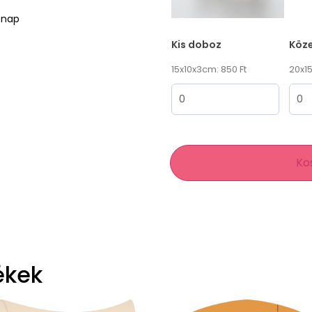
ónap
Kis doboz
Köz
15x10x3cm: 850 Ft
20x15
Ko
ékek