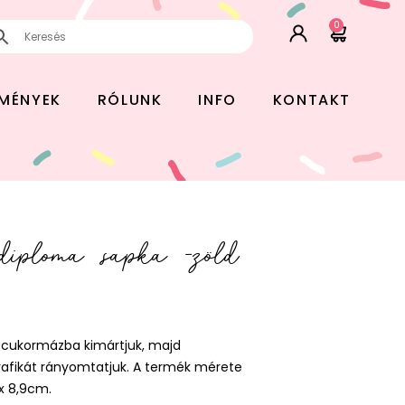
0
EMÉNYEK
RÓLUNK
INFO
KONTAKT
 diploma sapka -zöld
g cukormázba kimártjuk, majd
 grafikát rányomtatjuk. A termék mérete
x 8,9cm.