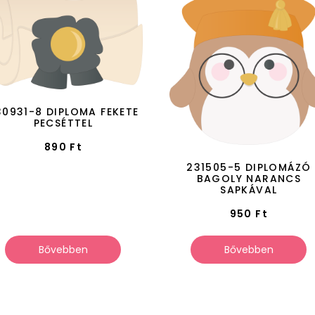
30931-8 DIPLOMA FEKETE
PECSÉTTEL
890
Ft
231505-5 DIPLOMÁZÓ
BAGOLY NARANCS
SAPKÁVAL
950
Ft
Bővebben
Bővebben