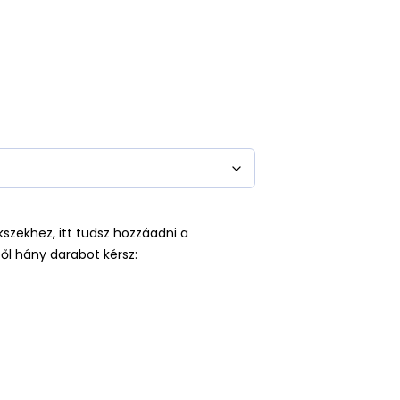
kszekhez, itt tudsz hozzáadni a
ől hány darabot kérsz: