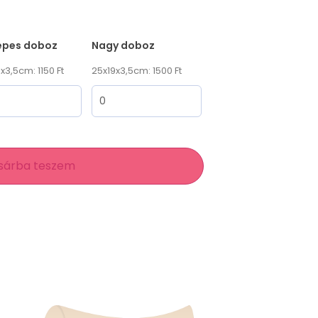
epes doboz
Nagy doboz
x3,5cm: 1150 Ft
25x19x3,5cm: 1500 Ft
sárba teszem