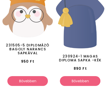
231505-5 DIPLOMÁZÓ
BAGOLY NARANCS
SAPKÁVAL
230924-1 MAGAS
DIPLOMA SAPKA -KÉK
950
Ft
890
Ft
Bővebben
Bővebben