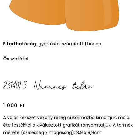
Eltarthatóság:
gyártástól számított 1 hónap
Összetétel
231401-5 Narancs talár
1 000
Ft
A vajas kekszet vékony réteg cukormázba kimártjuk, majd
ételfestékkel a kiválasztott grafikát rányomtatjuk. A termék
mérete (szélesség x magasság): 8,9 x 8,9cm.