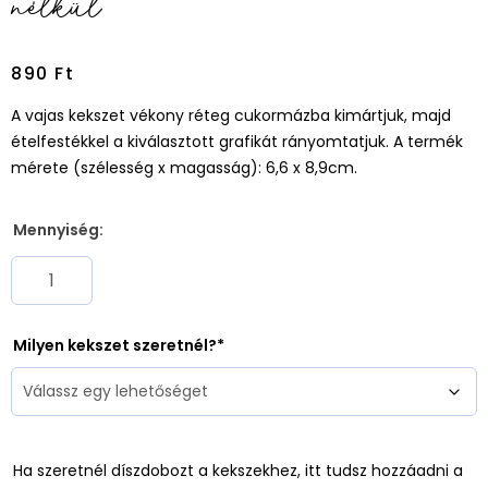
nélkül
890
Ft
A vajas kekszet vékony réteg cukormázba kimártjuk, majd
ételfestékkel a kiválasztott grafikát rányomtatjuk. A termék
mérete (szélesség x magasság): 6,6 x 8,9cm.
Mennyiség:
Milyen kekszet szeretnél?
Ha szeretnél díszdobozt a kekszekhez, itt tudsz hozzáadni a