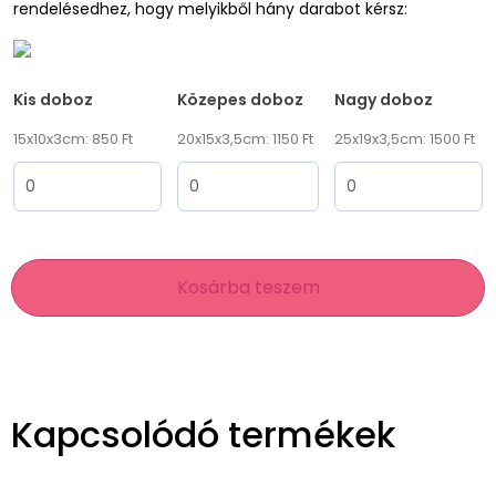
rendelésedhez, hogy melyikből hány darabot kérsz:
Kis doboz
Közepes doboz
Nagy doboz
15x10x3cm: 850 Ft
20x15x3,5cm: 1150 Ft
25x19x3,5cm: 1500 Ft
Kosárba teszem
Kapcsolódó termékek