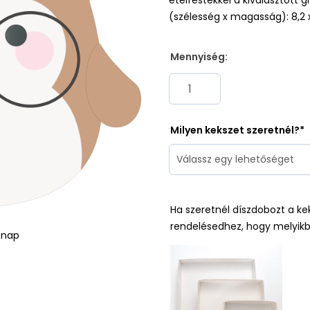
ételfestékkel a kiválasztott
(szélesség x magasság): 8,2 
Mennyiség:
Milyen kekszet szeretnél?
Ha szeretnél díszdobozt a ke
rendelésedhez, hogy melyikb
ónap