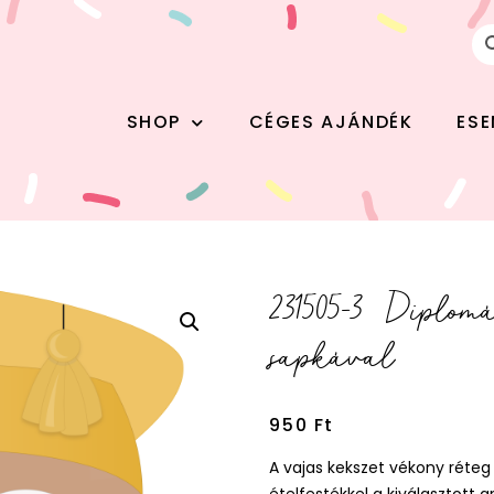
SHOP
CÉGES AJÁNDÉK
ES
231505-3 Diplom
sapkával
950
Ft
A vajas kekszet vékony réte