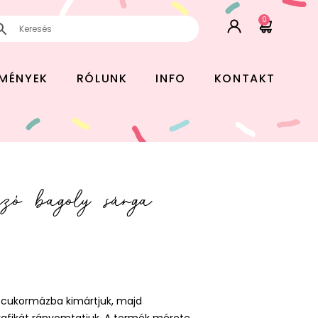
0
EMÉNYEK
RÓLUNK
INFO
KONTAKT
ázó bagoly sárga
g cukormázba kimártjuk, majd