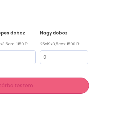
epes doboz
Nagy doboz
x3,5cm: 1150 Ft
25x19x3,5cm: 1500 Ft
sárba teszem