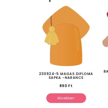
B
230924-5 MAGAS DIPLOMA
SAPKA -NARANCS
890
Ft
Bővebben