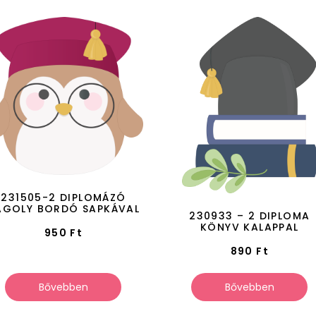
231505-2 DIPLOMÁZÓ
AGOLY BORDÓ SAPKÁVAL
230933 – 2 DIPLOMA
KÖNYV KALAPPAL
950
Ft
890
Ft
Bővebben
Bővebben