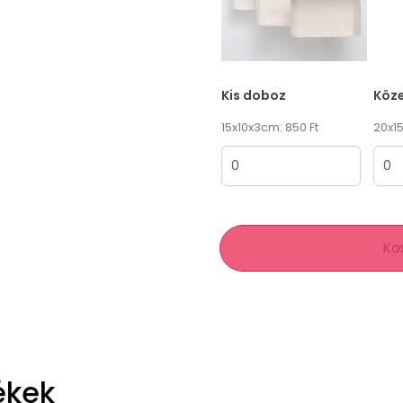
Kis doboz
Köz
15x10x3cm: 850 Ft
20x15
Ko
ékek