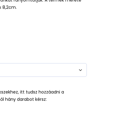
 grafikát rányomtatjuk. A termék mérete
x 8,2cm.
kszekhez, itt tudsz hozzáadni a
ől hány darabot kérsz: