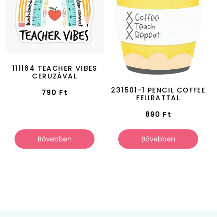
111164 TEACHER VIBES
CERUZÁVAL
231501-1 PENCIL COFFEE
790
Ft
FELIRATTAL
890
Ft
Bővebben
Bővebben