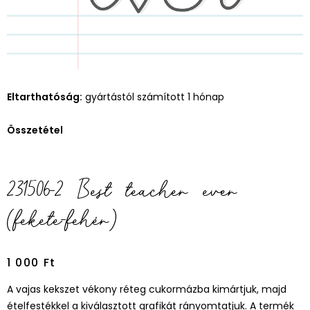
Eltarthatóság:
gyártástól számított 1 hónap
Összetétel
231506-2 Best teacher ever
(fekete-fehér)
1 000
Ft
A vajas kekszet vékony réteg cukormázba kimártjuk, majd
ételfestékkel a kiválasztott grafikát rányomtatjuk. A termék