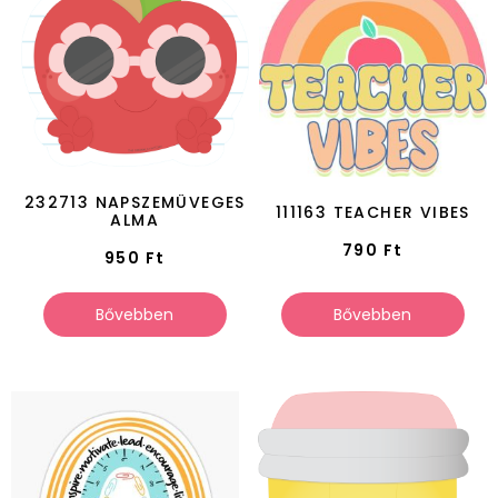
232713 NAPSZEMÜVEGES
111163 TEACHER VIBES
ALMA
790
Ft
950
Ft
Bővebben
Bővebben