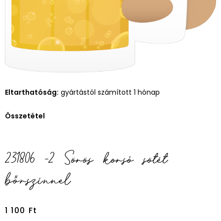
Eltarthatóság:
gyártástól számított 1 hónap
Összetétel
231806 -2 Sörös korsó sötét
bőrszínnel
1 100
Ft