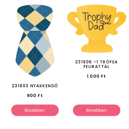
231906 –1 TRÓFEA
FELIRATTAL
1 000
Ft
231803 NYAKKENDŐ
900
Ft
Bővebben
Bővebben