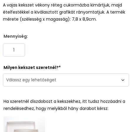
A vajas kekszet vékony réteg cukormázba kimártjuk, majd
ételfestékkel a kiválasztott grafikát rányomtatjuk. A termék
mérete (szélesség x magasság): 7,8 x 8,9cm.
Mennyiség:
Milyen kekszet szeretnél?
Ha szeretnél díszdobozt a kekszekhez, itt tudsz hozzáadni a
rendelésedhez, hogy melyikből hány darabot kérsz: