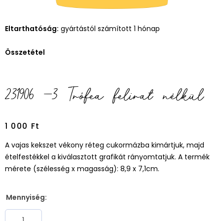
Eltarthatóság:
gyártástól számított 1 hónap
Összetétel
231906 –3 Trófea felirat nélkül
1 000
Ft
A vajas kekszet vékony réteg cukormázba kimártjuk, majd
ételfestékkel a kiválasztott grafikát rányomtatjuk. A termék
mérete (szélesség x magasság): 8,9 x 7,1cm.
Mennyiség: