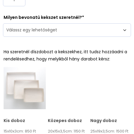
Milyen bevonatú kekszet szeretnél?
Ha szeretnél díszdobozt a kekszekhez, itt tudsz hozzáadni a
rendelésedhez, hogy melyikből hány darabot kérsz:
Kis doboz
Közepes doboz
Nagy doboz
15x10x3cm: 850 Ft
20x15x3,5cm: 1150 Ft
25x19x3,5cm: 1500 Ft