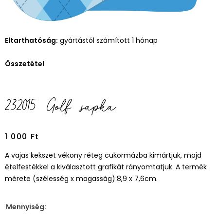
Eltarthatóság:
gyártástól számított 1 hónap
Összetétel
232015 Golf sapka
1 000
Ft
A vajas kekszet vékony réteg cukormázba kimártjuk, majd
ételfestékkel a kiválasztott grafikát rányomtatjuk. A termék
mérete (szélesség x magasság):8,9 x 7,6cm.
Mennyiség: