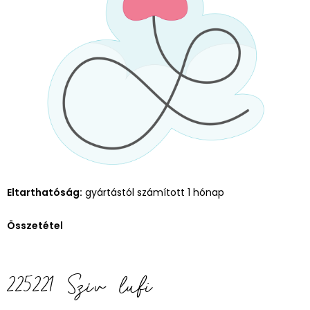
Eltarthatóság:
gyártástól számított 1 hónap
Összetétel
225221 Szív lufi