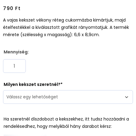
790
Ft
A vajas kekszet vékony réteg cukormázba kimártjuk, majd
ételfestékkel a kiválasztott grafikát rányomtatjuk. A termék
mérete (szélesség x magasság): 6,6 x 8,9cm.
Mennyiség:
Milyen kekszet szeretnél?
Ha szeretnél díszdobozt a kekszekhez, itt tudsz hozzáadni a
rendelésedhez, hogy melyikből hány darabot kérsz: