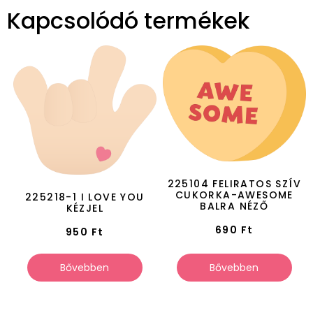
Kapcsolódó termékek
225104 FELIRATOS SZÍV
CUKORKA-AWESOME
225218-1 I LOVE YOU
BALRA NÉZŐ
KÉZJEL
690
Ft
950
Ft
Bővebben
Bővebben