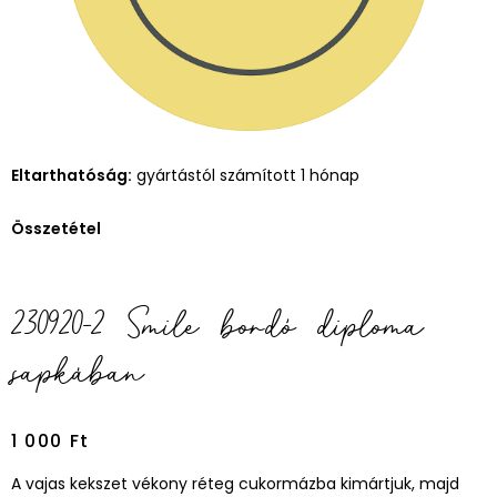
Eltarthatóság:
gyártástól számított 1 hónap
Összetétel
230920-2 Smile bordó diploma
sapkában
1 000
Ft
A vajas kekszet vékony réteg cukormázba kimártjuk, majd