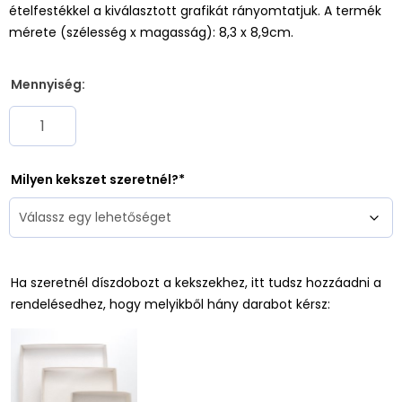
ételfestékkel a kiválasztott grafikát rányomtatjuk. A termék
mérete (szélesség x magasság): 8,3 x 8,9cm.
Mennyiség:
Milyen kekszet szeretnél?
Ha szeretnél díszdobozt a kekszekhez, itt tudsz hozzáadni a
rendelésedhez, hogy melyikből hány darabot kérsz: