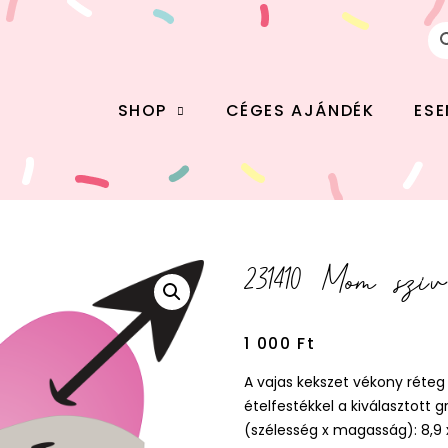
SHOP
CÉGES AJÁNDÉK
ES
231410 Mom szí
1 000
Ft
A vajas kekszet vékony réte
ételfestékkel a kiválasztott
(szélesség x magasság): 8,9 