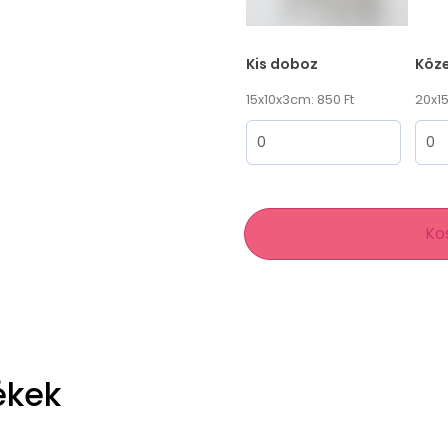
Kis doboz
Köz
15x10x3cm: 850 Ft
20x15
Ko
ékek