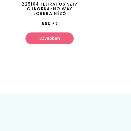
V
225104 FELIRATOS SZÍV
CUKORKA-NO WAY
JOBBRA NÉZŐ
690
Ft
Bővebben