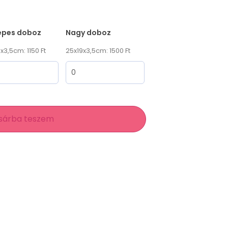
epes doboz
Nagy doboz
x3,5cm: 1150 Ft
25x19x3,5cm: 1500 Ft
sárba teszem