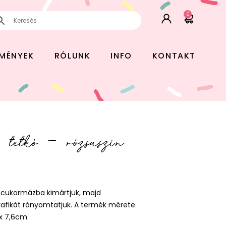
0
EMÉNYEK
RÓLUNK
INFO
KONTAKT
v tetkó – rózsaszín
g cukormázba kimártjuk, majd
 grafikát rányomtatjuk. A termék mérete
x 7,6cm.