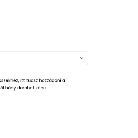
kszekhez, itt tudsz hozzáadni a
ől hány darabot kérsz: