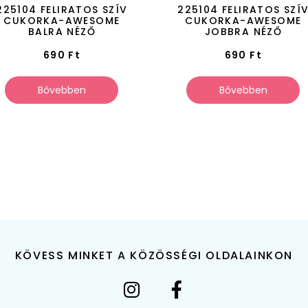
225104 FELIRATOS SZÍV
225104 FELIRATOS SZÍ
CUKORKA-AWESOME
CUKORKA-AWESOME
BALRA NÉZŐ
JOBBRA NÉZŐ
690
Ft
690
Ft
Bővebben
Bővebben
KÖVESS MINKET A KÖZÖSSÉGI OLDALAINKON